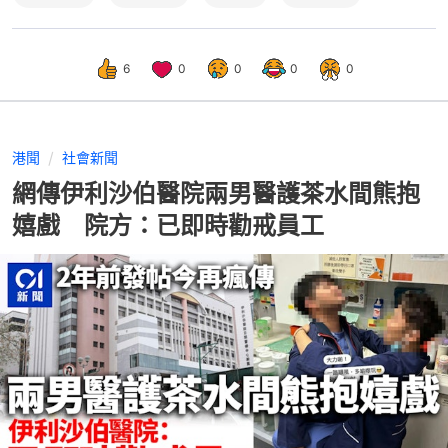
6
0
0
0
0
港聞
社會新聞
網傳伊利沙伯醫院兩男醫護茶水間熊抱
嬉戲 院方：已即時勸戒員工