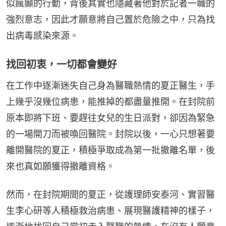
似瘋癲的行動，背後其實也隱藏著他對於記者一職的
強烈意志，因此才願意將自己置於危險之中，只為找
出病毒感染來源。
找回初衷，一切都會變好
在工作中逐漸迷失自己身為醫職熱情的夏正醫生，手
上幾乎沒幾位病患，能推掉的都盡量推開。在封院前
原本即將下班、要趕往女兒的生日派對，卻因為緊急
的一場開刀而被喚回醫院。封院以後，一心只想著要
離開醫院的夏正，積極爭取成為第一批撤離名單，後
來也真如願獲得撤離資格。
然而，在封院期間的夏正，從護理師安泰河、實習醫
生李心研等人積極救治病患、展現醫護精神的樣子，