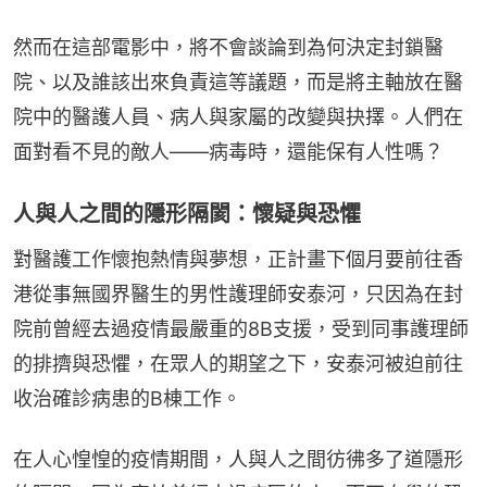
然而在這部電影中，將不會談論到為何決定封鎖醫
院、以及誰該出來負責這等議題，而是將主軸放在醫
院中的醫護人員、病人與家屬的改變與抉擇。人們在
面對看不見的敵人——病毒時，還能保有人性嗎？
人與人之間的隱形隔閡：懷疑與恐懼
對醫護工作懷抱熱情與夢想，正計畫下個月要前往香
港從事無國界醫生的男性護理師安泰河，只因為在封
院前曾經去過疫情最嚴重的8B支援，受到同事護理師
的排擠與恐懼，在眾人的期望之下，安泰河被迫前往
收治確診病患的B棟工作。
在人心惶惶的疫情期間，人與人之間彷彿多了道隱形