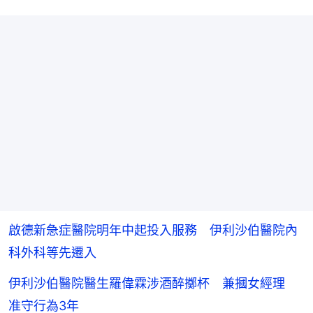
啟德新急症醫院明年中起投入服務 伊利沙伯醫院內
科外科等先遷入
伊利沙伯醫院醫生羅偉霖涉酒醉擲杯 兼摑女經理
准守行為3年