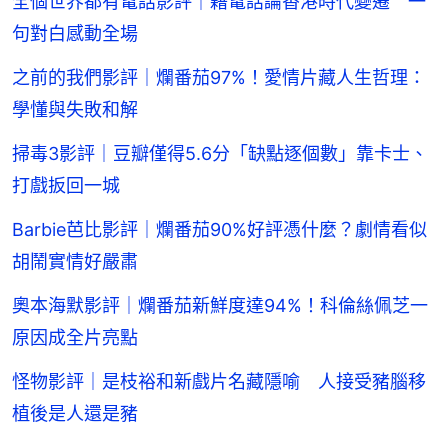
全個世界都有電話影評｜藉電話論香港時代變遷 一
句對白感動全場
之前的我們影評｜爛番茄97%！愛情片藏人生哲理：
學懂與失敗和解
掃毒3影評｜豆瓣僅得5.6分「缺點逐個數」靠卡士、
打戲扳回一城
Barbie芭比影評｜爛番茄90%好評憑什麼？劇情看似
胡鬧實情好嚴肅
奧本海默影評｜爛番茄新鮮度達94%！科倫絲佩芝一
原因成全片亮點
怪物影評｜是枝裕和新戲片名藏隱喻 人接受豬腦移
植後是人還是豬