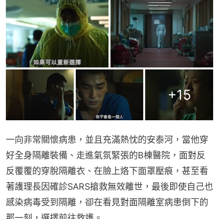
+
15
一向非常關懷病患，並且充滿熱忱的安泰河，當他穿
好全身隔離裝備、走進氣氛緊張的B棟醫院，面對反
反覆覆的穿脫隔離衣、在臉上烙下面罩壓痕，甚至看
著護理長因確診SARS搶救無效離世，最後即使自己也
感染病毒受到隔離，卻在看見對面隔離室病患倒下的
那一刻，選擇前往救護。