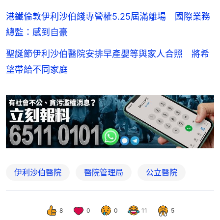
港鐵倫敦伊利沙伯綫專營權5.25屆滿離場 國際業務
總監：感到自豪
聖誕節伊利沙伯醫院安排早產嬰等與家人合照 將希
望帶給不同家庭
伊利沙伯醫院
醫院管理局
公立醫院
8
0
0
11
5