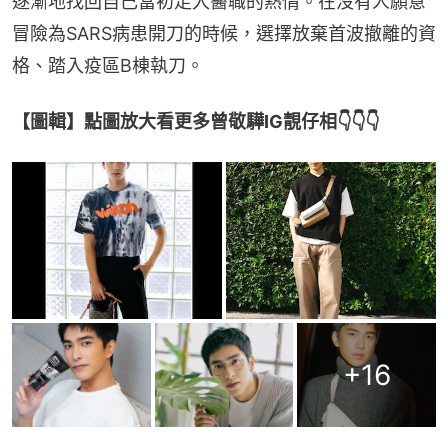
逐漸地找回自己當初走入醫職的熱情。在沒有人願意
冒險為SARS病患開刀的時候，選擇放棄首波撤離的資
格、踏入疫區B棟執刀。
【圖輯】點圖放大看更多曾敬驊IG靚仔相👇👇👇
+
16