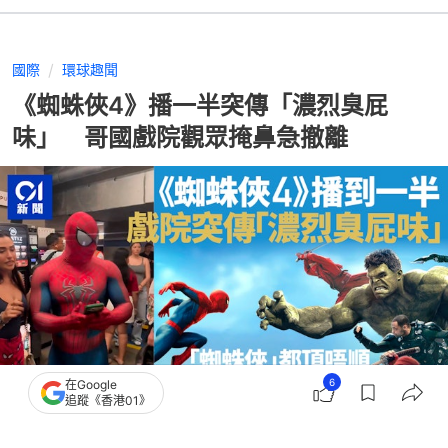
國際
環球趣聞
《蜘蛛俠4》播一半突傳「濃烈臭屁
味」 哥國戲院觀眾掩鼻急撤離
6
在Google
追蹤《香港01》
撰文：
聯合新聞網
出版：
2026-08-05 11:00
更新：
2026-08-05 11:09