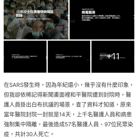
+
11
在SARS發生時，因為年紀還小，幾乎沒有什麼印象，
但我卻依稀記得新聞畫面裡和平醫院遭到封院時，醫
護人員掛出白布抗議的場景。查了資料才知道，原來
當年醫院封院一封就是14天，上千名醫護人員和病患
強制集中隔離，最後造成57名醫護人員、97位民眾染
疫，共計30人死亡。