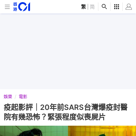
繁
|
简
娛樂
電影
疫起影評｜20年前SARS台灣爆疫封醫
院有幾恐怖？緊張程度似喪屍片