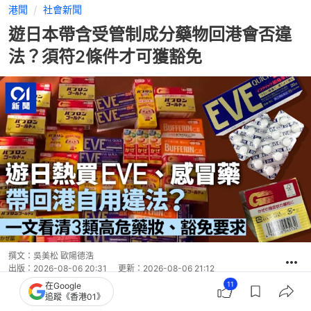
港聞
社會新聞
遊日本帶含受管制成分藥物回港會否違
法？須符2條件才可獲豁免
撰文：
吳美松 歐陽德浩
出版：
2026-08-06 20:31
更新：
2026-08-06 21:12
11
在Google
追蹤《香港01》