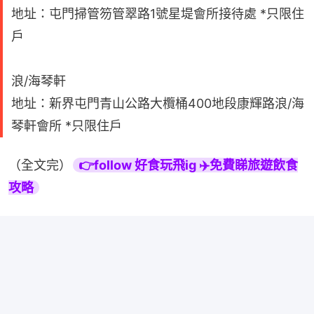
地址：屯門掃管笏管翠路1號星堤會所接待處 *只限住
戶
浪/海琴軒
地址：新界屯門青山公路大欖桶400地段康輝路浪/海
琴軒會所 *只限住戶
（全文完）
👉follow 好食玩飛ig ✈️免費睇旅遊飲食
攻略