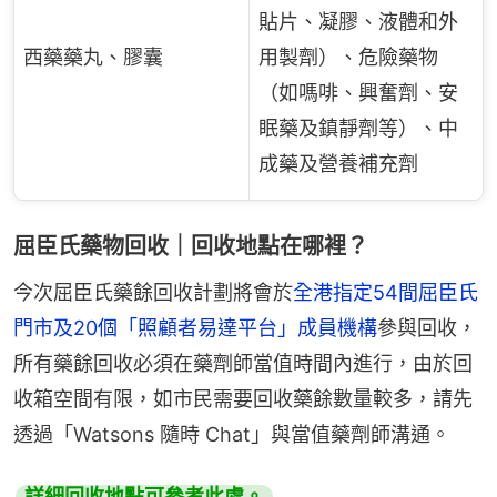
貼片、凝膠、液體和外
西藥藥丸、膠囊
用製劑）、危險藥物
（如嗎啡、興奮劑、安
眠藥及鎮靜劑等）、中
成藥及營養補充劑
屈臣氏藥物回收｜回收地點在哪裡？
今次屈臣氏藥餘回收計劃將會於
全港指定54間屈臣氏
門市及20個「照顧者易達平台」成員機構
參與回收，
所有藥餘回收必須在藥劑師當值時間內進行，由於回
收箱空間有限，如市民需要回收藥餘數量較多，請先
透過「Watsons 隨時 Chat」與當值藥劑師溝通。
詳細回收地點可參考此處。