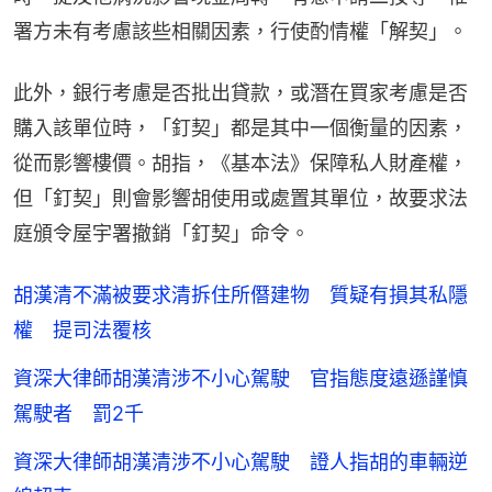
署方未有考慮該些相關因素，行使酌情權「解契」。
此外，銀行考慮是否批出貸款，或潛在買家考慮是否
購入該單位時，「釘契」都是其中一個衡量的因素，
從而影響樓價。胡指，《基本法》保障私人財產權，
但「釘契」則會影響胡使用或處置其單位，故要求法
庭頒令屋宇署撤銷「釘契」命令。
胡漢清不滿被要求清拆住所僭建物 質疑有損其私隱
權 提司法覆核
資深大律師胡漢清涉不小心駕駛 官指態度遠遜謹慎
駕駛者 罰2千
資深大律師胡漢清涉不小心駕駛 證人指胡的車輛逆