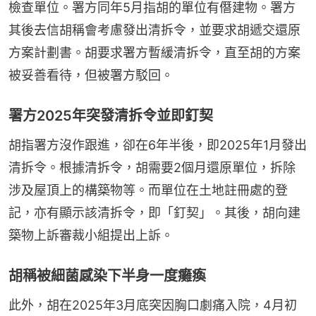
檢查單位。署方同年5月指胡的單位有僭建物。署方
其後去信胡稱會考慮發出清拆令，並要求胡遞交還原
方案計劃書。胡要求署方暫緩清拆令，直至胡的方案
被妥善看待，但被署方駁回。
署方2025年突發清拆令並即釘契
胡指署方沒作跟進，卻在6年半後，即2025年1月發出
清拆令。根據清拆令，胡需要2個月還原單位，拆除
涉及屋頂上的構築物等。而單位在土地註冊處的登
記，亦有顯示該清拆令，即「釘契」。其後，胡向建
築物上訴審裁小組提出上訴。
胡稱被細菌感染下半身一度癱瘓
此外，胡在2025年3月底突因胸口劇痛入院，4月初