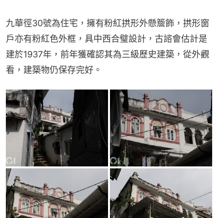
九華徑30號為住宅，擁有粉紅拱形外懸簷飾，拱形窗
戶亦有粉紅色外框，具中西合璧設計，古諮會估計是
建於1937年，前年獲確認其為三級歷史建築，從外觀
看，建築物仍保存完好。