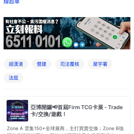
線超車
胡漢清
僭建
司法覆核
屋宇署
法庭