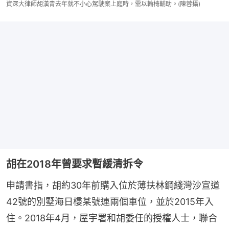
資深大律師胡漢青去年就不小心駕駛案上庭時，需以輪椅輔助。(陳蓉攝)
胡在2018年曾要求暫緩清拆令
申請書指，胡約30年前購入位於薄扶林鋼綫灣沙宣道
42號的別墅海日樓某號連兩個車位，並於2015年入
住。2018年4月，屋宇署和胡委任的授權人士，聯合