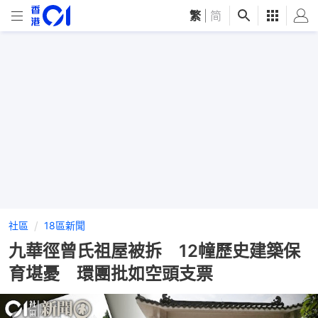
繁
|
简
社區
18區新聞
九華徑曾氏祖屋被拆 12幢歷史建築保
育堪憂 環團批如空頭支票