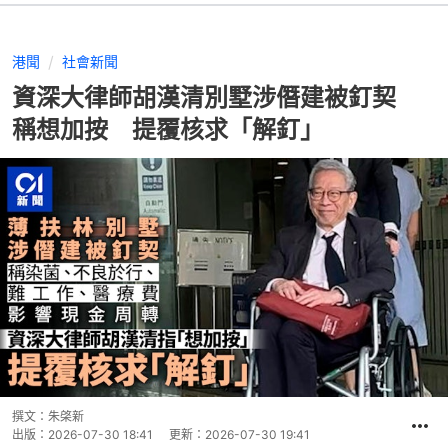
港聞
社會新聞
資深大律師胡漢清別墅涉僭建被釘契
稱想加按 提覆核求「解釘」
撰文：
朱棨新
出版：
2026-07-30 18:41
更新：
2026-07-30 19:41