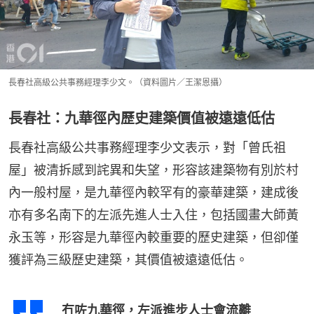
長春社高級公共事務經理李少文。（資料圖片／王潔恩攝）
長春社：九華徑內歷史建築價值被遠遠低估
長春社高級公共事務經理李少文表示，對「曾氏祖
屋」被清拆感到詫異和失望，形容該建築物有別於村
內一般村屋，是九華徑內較罕有的豪華建築，建成後
亦有多名南下的左派先進人士入住，包括國畫大師黃
永玉等，形容是九華徑內較重要的歷史建築，但卻僅
獲評為三級歷史建築，其價值被遠遠低估。
冇咗九華徑，左派進步人士會流離