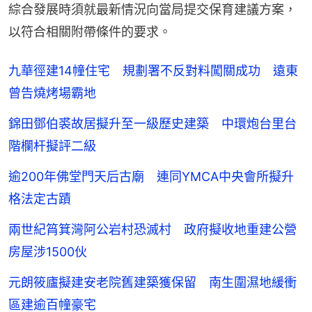
綜合發展時須就最新情況向當局提交保育建議方案，
以符合相關附帶條件的要求。
九華徑建14幢住宅 規劃署不反對料闖關成功 遠東
曾告燒烤場霸地
錦田鄧伯裘故居擬升至一級歷史建築 中環炮台里台
階欄杆擬評二級
逾200年佛堂門天后古廟 連同YMCA中央會所擬升
格法定古蹟
兩世紀筲箕灣阿公岩村恐滅村 政府擬收地重建公營
房屋涉1500伙
元朗筱廬擬建安老院舊建築獲保留 南生圍濕地緩衝
區建逾百幢豪宅