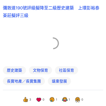
彌敦道190號評級擬降至二級歷史建築 上環彭裕泰
茶莊擬評三級
歷史建築
文物保育
社區保育
長實地產／長實集團
遠東發展
3
0
1
1
0