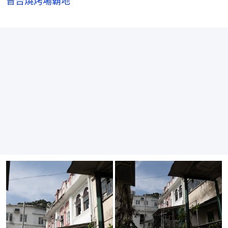
曾告燒烤場霸地