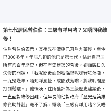
第七代居民曾伯伯：三級有咩用啫？又唔同我維
修！
住戶曾伯伯表示，其祖先在清朝已落戶九華徑，至今
已300多年。年屆八旬的他已是第七代，估計自己居
所有約百年歷史，但在歷史建築的背後，卻面臨日久
失修的問題，「我呢間後面起嗰條壆呢咪冧咗落嚟，
一九幾幾年，唔知咩風扯，成間跌落嚟，將我呢間屋
打到鬆曬。」他慨嘆，住所獲評為三級歷史建築後，
一直面對維修困難，但年長的他對政府「歷史建築維
修資助計劃」毫不了解，慨嘆「三級有咩用啫？又唔