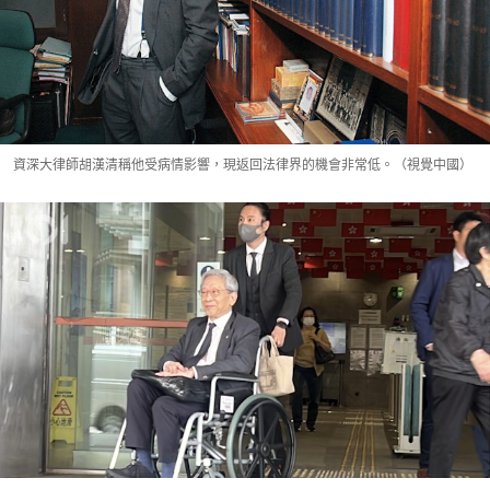
資深大律師胡漢清稱他受病情影響，現返回法律界的機會非常低。（視覺中國）