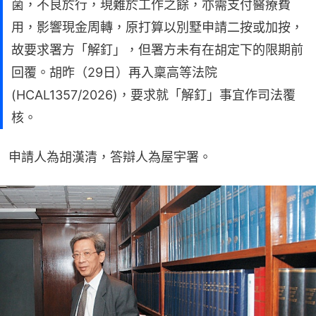
菌，不良於行，現難於工作之餘，亦需支付醫療費
用，影響現金周轉，原打算以別墅申請二按或加按，
故要求署方「解釘」，但署方未有在胡定下的限期前
回覆。胡昨（29日）再入稟高等法院
(HCAL1357/2026)，要求就「解釘」事宜作司法覆
核。
申請人為胡漢清，答辯人為屋宇署。