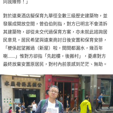
同我維修！」
對於遠東酒店擬保育九華徑全數三級歷史建築物，並
發展成開放空間，曾伯伯則指，對方已明言不會清拆
其建築物，卻從未交代過保育方案，亦未就此諮詢居
民意見，居民希望與遠東商討日後安置和保育安排，
「梗係起望搬過（新屋）啦，間間都漏水，幾百年
喇……」惟對方卻指「先起樓，後搬村」，憂慮對方
最終放棄安置原居民，對村內前景感到茫茫、無助。