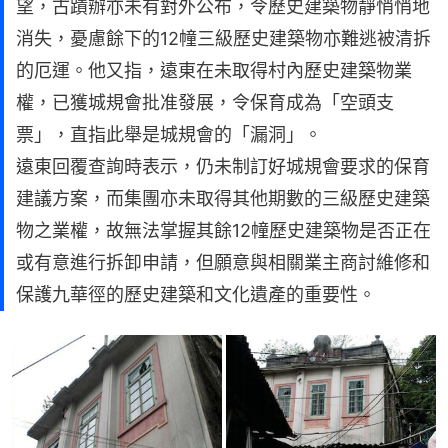
望，古蹟辦亦未有對外公布，令歷史建築物靜悄悄地
消失，憂慮餘下的12幢三級歷史建築物亦難逃被清拆
的厄運。他又指，遠東在未取得村內歷史建築物業
權，已獲城規會批准發展，令保育成為「空頭支
票」，直指此舉是城規會的「漏洞」。
遠東回覆查詢時表示，仍未制訂好城規會要求的保育
建議方案，而集團亦未取得其他期數的三級歷史建築
物之業權，故無法掌握其餘12幢歷史建築物是否正在
或有意進行拆卸申請，但願意與相關業主商討維修和
保護九華徑的歷史建築和文化遺產的重要性。