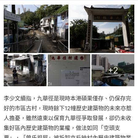
+
2
李少文續指，九華徑是現時本港碩果僅存、仍保存完
好的市區古村，現時餘下12幢歷史建築物的未來亦惹
人擔憂，雖然遠東以保育九華徑爭取發展，卻仍未收
集好區內歷史建築物的業權，做法如同「空頭支
票」，「曾氏祖屋」被拆卸亦反映村內歷史建築物業