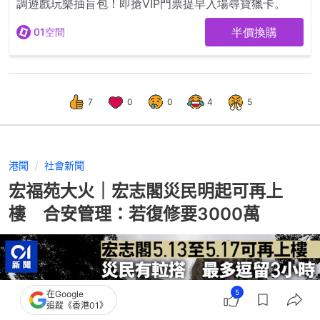
7
0
0
4
5
港聞
社會新聞
宏福苑大火｜宏志閣災民明起可再上
樓 合安管理：若復修要3000萬
5
在Google
追蹤《香港01》