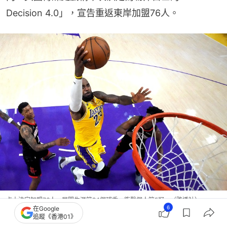
Decision 4.0」，宣告重返東岸加盟76人。
占士決定加盟76人，展開生涯第24個球季，衝擊個人第5冠。（路透社）
6
在Google
追蹤《香港01》
據悉，占士與76人將簽下一份兩年800萬美元老將底