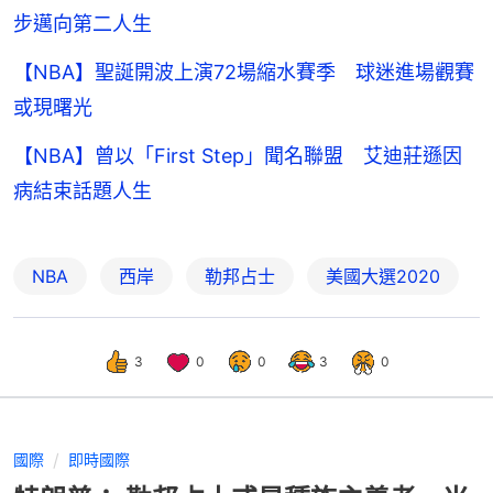
步邁向第二人生
【NBA】聖誕開波上演72場縮水賽季 球迷進場觀賽
或現曙光
【NBA】曾以「First Step」聞名聯盟 艾迪莊遜因
病結束話題人生
NBA
西岸
勒邦占士
美國大選2020
3
0
0
3
0
國際
即時國際