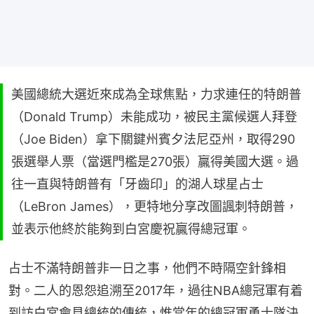
美國總統大選近來成為全球焦點，力求連任的特朗普
（Donald Trump）未能成功，被民主黨候選人拜登
（Joe Biden）拿下關鍵州賓夕法尼亞州，取得290
張選舉人票（當選門檻是270張）贏得美國大選。過
往一直與特朗普有「牙齒印」的湖人球星占士
（LeBron James），更特地分享改圖諷刺特朗普，
並表示他終於能夠到白宮慶祝贏得總冠軍。
占士不滿特朗普非一日之事，他們不時隔空針鋒相
對。二人的恩怨追溯至2017年，過往NBA總冠軍有着
到訪白宮會見總統的傳統，惟當年的總冠軍勇士隊決