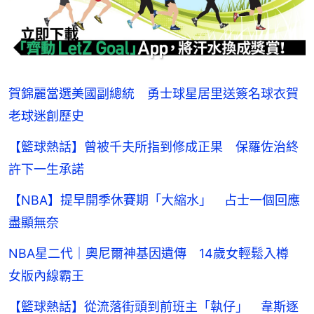
賀錦麗當選美國副總統 勇士球星居里送簽名球衣賀
老球迷創歷史
【籃球熱話】曾被千夫所指到修成正果 保羅佐治終
許下一生承諾
【NBA】提早開季休賽期「大縮水」 占士一個回應
盡顯無奈
NBA星二代｜奧尼爾神基因遺傳 14歲女輕鬆入樽
女版內線霸王
【籃球熱話】從流落街頭到前班主「執仔」 韋斯逐