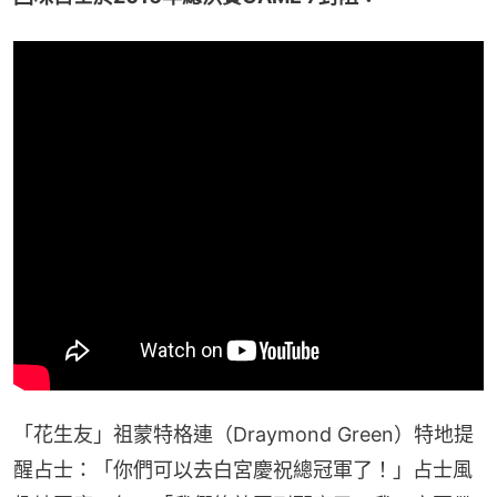
「花生友」祖蒙特格連（Draymond Green）特地提
醒占士：「你們可以去白宮慶祝總冠軍了！」占士風