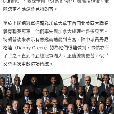
Durant）、教練卡爾（Steve Kerr）表態拒絕後、全
隊決定不應邀會見特朗普。
至於上屆總冠軍速龍為加拿大拿下首個北美四大職業
體育聯賽冠軍，他們率先與加拿大總理杜魯多見面。
特朗普後來表示有意邀請速龍到白宮，陣中球員丹尼
格連（Danny Green）認為他們很難做到，事情亦不
了了之。直到今屆總冠軍湖人，正值總統更替，似乎
又會再次重啟這項傳統。