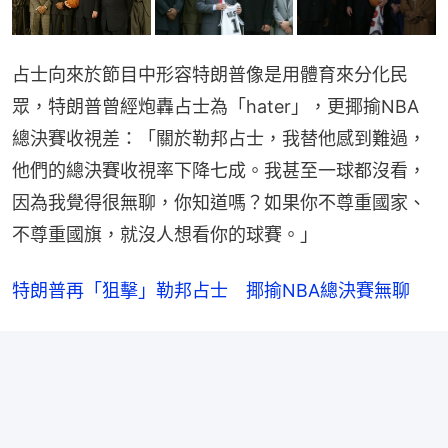
占士向來於節目中形容特朗普像是用體育來分化民
眾，特朗普曾經炮轟占士為「hater」，更揶揄NBA
總決賽收視差：「關於勒邦占士，我替他感到難過，
他們的總決賽收視率下降七成。我甚至一球都沒看，
因為我覺得很無聊，你知道嗎？如果你不尊重國家、
不尊重國旗，就沒人想看你的球賽。」
特朗普再「狙擊」勒邦占士　揶揄NBA總決賽無聊