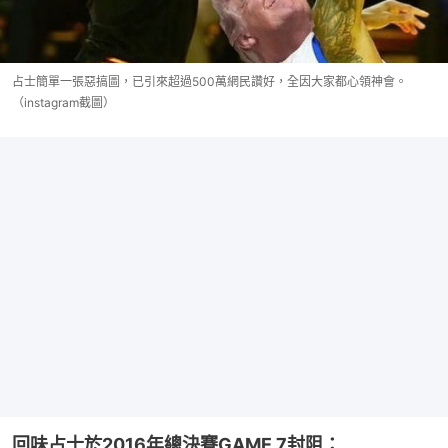
占士簡單一張惡搞圖，已引來超過500萬網民讚好，全因大家都心領神會。
（instagram截圖）
回味占士於2016年總決賽GAME 7封阻：