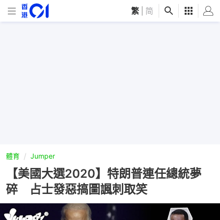
繁
|
简
體育
Jumper
【美國大選2020】特朗普連任總統夢
碎 占士發惡搞圖諷刺取笑