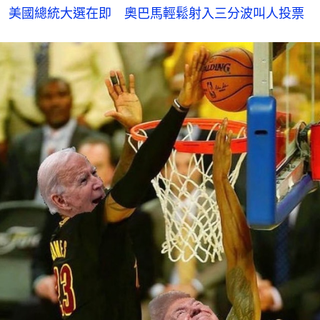
美國總統大選在即　奧巴馬輕鬆射入三分波叫人投票