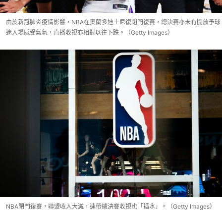
由於新冠肺炎疫情影響，NBA在奧蘭多迪士尼復閉門復賽，總決賽亦未有開放予球
迷入場感受氣氛，直播收視亦相對以往下跌。（Getty Images）
NBA閉門復賽，聯盟收入大減，連帶總決賽收視也「插水」。（Getty Images）