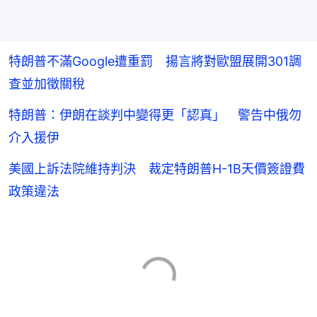
特朗普不滿Google遭重罰 揚言將對歐盟展開301調
查並加徵關稅
特朗普：伊朗在談判中變得更「認真」 警告中俄勿
介入援伊
美國上訴法院維持判決 裁定特朗普H-1B天價簽證費
政策違法