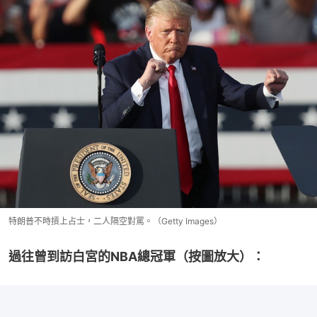
特朗普不時摃上占士，二人隔空對罵。（Getty Images）
過往曾到訪白宮的NBA總冠軍（按圖放大）：