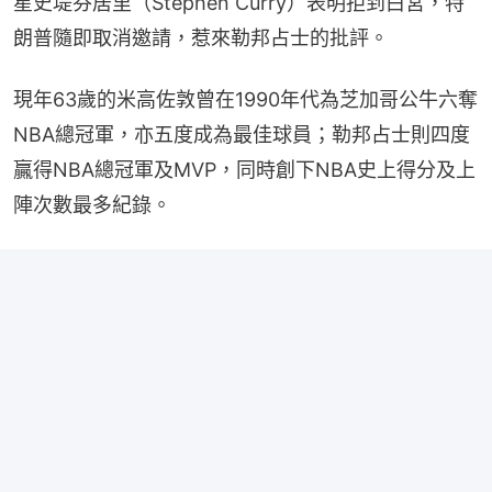
星史堤芬居里（Stephen Curry）表明拒到白宮，特
朗普隨即取消邀請，惹來勒邦占士的批評。
現年63歲的米高佐敦曾在1990年代為芝加哥公牛六奪
NBA總冠軍，亦五度成為最佳球員；勒邦占士則四度
贏得NBA總冠軍及MVP，同時創下NBA史上得分及上
陣次數最多紀錄。