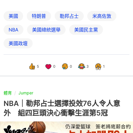
美國
特朗普
勒邦占士
米高佐敦
NBA
美國總統選舉
美國民主黨
美國政壇
5
0
0
3
1
體育
Jumper
NBA｜勒邦占士選擇投效76人令人意
外 組四巨頭決心衝擊生涯第5冠