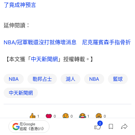
了竟成神預言
延伸閱讀：
NBA/冠軍戰還沒打就傳壞消息　尼克羅賓森手指骨折
【本文獲「
中天新聞網
」授權轉載。】
NBA
勒邦占士
湖人
NBA
籃球
中天新聞網
1
0
0
1
0
2
在Google
追蹤《香港01》