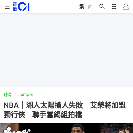
繁
|
简
體育
Jumper
NBA｜湖人太陽搶人失敗 艾榮將加盟
獨行俠 聯手當錫組拍檔