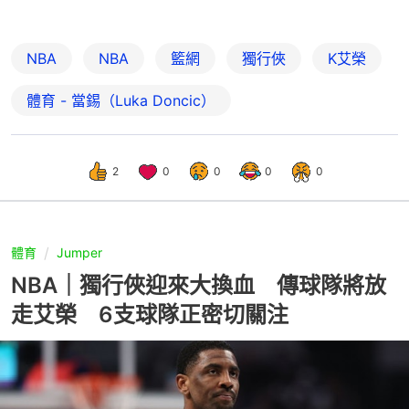
NBA
NBA
籃網
獨行俠
K艾榮
體育 - 當錫（Luka Doncic）
2
0
0
0
0
體育
Jumper
NBA｜獨行俠迎來大換血 傳球隊將放
走艾榮 6支球隊正密切關注