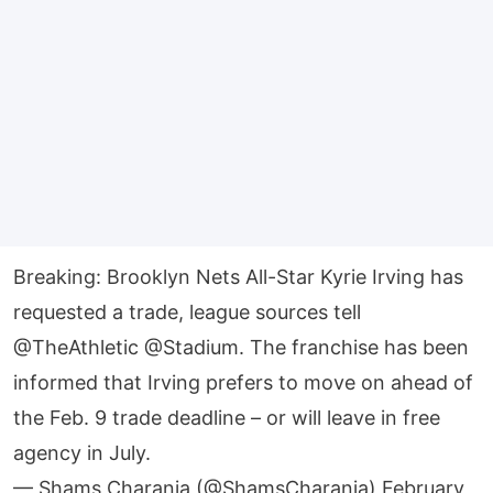
Breaking: Brooklyn Nets All-Star Kyrie Irving has
requested a trade, league sources tell
@TheAthletic
@Stadium
. The franchise has been
informed that Irving prefers to move on ahead of
the Feb. 9 trade deadline – or will leave in free
agency in July.
— Shams Charania (@ShamsCharania)
February