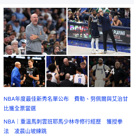
+
4
NBA年度最佳新秀名單公布 費勒、努佩爾與艾治甘
比獲全票當選
NBA｜重溫馬刺雲班耶馬少林寺修行經歷 獲授拳
法 凌晨山坡練跳