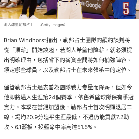
湖人球星勒邦占士。（Getty Images）
Brian Windhorst指出，勒邦占士團隊的續約談判將
從「頂薪」開始談起，若湖人希望他降薪，就必須提
出明確理由，包括省下的薪資空間將如何補強陣容、
鎖定哪些球員，以及勒邦占士在未來體系中的定位。
儘管勒邦占士過去曾為團隊戰力考量而降薪，但如今
他即將邁入生涯第24個賽季，依舊希望球隊保有爭冠
實力。本季在當錫加盟後，勒邦占士首次明顯退居二
線，場均20.9分追平生涯最低，不過仍能貢獻7.2助
攻、6.1籃板，投籃命中率高達51.5%。