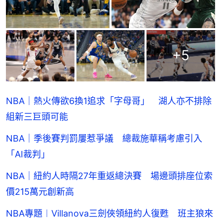
+
5
NBA｜熱火傳欲6換1追求「字母哥」 湖人亦不排除
組新三巨頭可能
NBA｜季後賽判罰屢惹爭議 總裁施華稱考慮引入
「AI裁判」
NBA｜紐約人時隔27年重返總決賽 場邊頭排座位索
價215萬元創新高
NBA專題︱Villanova三劍俠領紐約人復甦 班主狼來