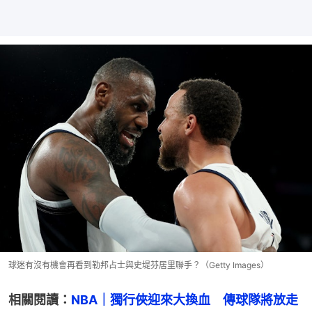
球迷有沒有機會再看到勒邦占士與史堤芬居里聯手？（Getty Images）
相關閱讀：
NBA｜獨行俠迎來大換血　傳球隊將放走