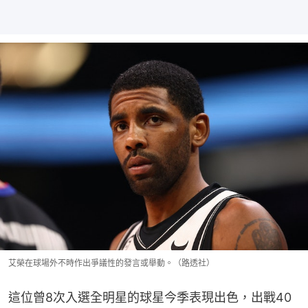
艾榮在球場外不時作出爭議性的發言或舉動。（路透社）
這位曾8次入選全明星的球星今季表現出色，出戰40