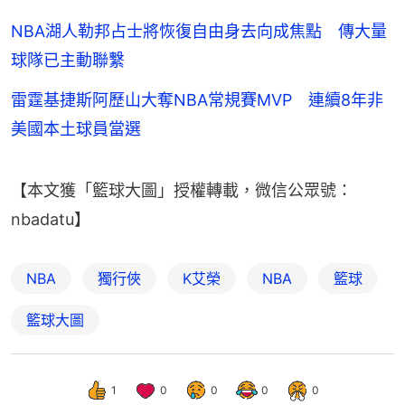
NBA湖人勒邦占士將恢復自由身去向成焦點 傳大量
球隊已主動聯繫
雷霆基捷斯阿歷山大奪NBA常規賽MVP 連續8年非
美國本土球員當選
【本文獲「籃球大圖」授權轉載，微信公眾號：
nbadatu】
NBA
獨行俠
K艾榮
NBA
籃球
籃球大圖
1
0
0
0
0