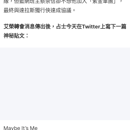
緣，但籃網班主蔡崇信卻不想他加入「紫金軍團」，
最終與達拉斯獨行俠達成協議。
艾榮轉會消息傳出後，占士今天在Twitter上寫下一篇
神秘貼文：
Maybe It’s Me