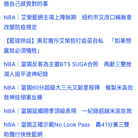
做自己感覺對的事
NBA｜艾榮籃網主場上陣無期 紐約市又改口稱無意
改變防疫規定
【籃球熱話】奧尼爾斥艾榮拒打疫苗自私 「如果想
贏就必須犧牲」
NBA｜當錫反客為主邀BTS SUGA合照 再獻三雙挫
湖人追平波神紀錄
NBA︱當錫60分超級大三元又創里程碑 複製米高佐
敦神技領軍反勝
NBA｜當錫延續開季頂級表現 一紀錄超越米高佐敦
NBA｜當錫正確示範No Look Pass 轟41分兼三雙
助獨行俠挫籃網