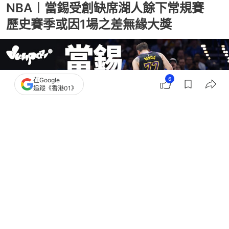
NBA︱當錫受創缺席湖人餘下常規賽
歷史賽季或因1場之差無緣大獎
6
在Google
追蹤《香港01》
撰文：
吳慕兒
出版：
2026-04-05 19:26
更新：
2026-04-05 20:12