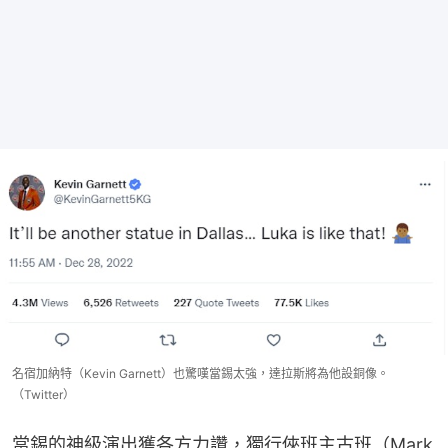
名宿加納特（Kevin Garnett）也驚嘆當錫太強，達拉斯將為他設銅像。
（Twitter）
當錫的神級演出獲各方力讚，獨行俠班主古班（Mark 