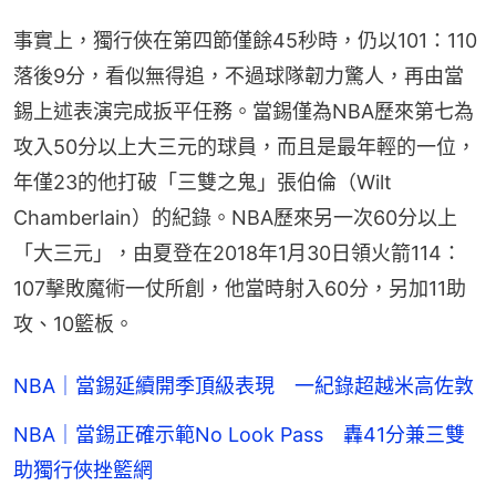
事實上，獨行俠在第四節僅餘45秒時，仍以101：110
落後9分，看似無得追，不過球隊韌力驚人，再由當
錫上述表演完成扳平任務。當錫僅為NBA歷來第七為
攻入50分以上大三元的球員，而且是最年輕的一位，
年僅23的他打破「三雙之鬼」張伯倫（Wilt 
Chamberlain）的紀錄。NBA歷來另一次60分以上
「大三元」，由夏登在2018年1月30日領火箭114：
107擊敗魔術一仗所創，他當時射入60分，另加11助
攻、10籃板。
NBA｜當錫延續開季頂級表現 一紀錄超越米高佐敦
NBA｜當錫正確示範No Look Pass 轟41分兼三雙
助獨行俠挫籃網