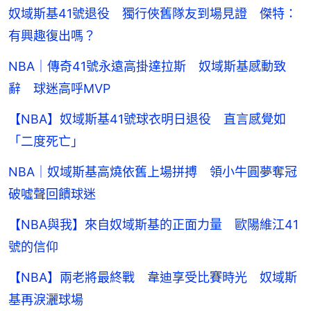
奴域斯基41號退役 獨行俠舊隊友到場見證 傑特：
有興趣復出嗎？
NBA｜傳奇41號永遠高掛達拉斯 奴域斯基感動致
辭 球迷高呼MVP
【NBA】奴域斯基41號球衣明日退役 直言感覺如
「二度死亡」
NBA｜奴域斯基高燒依舊上場拼搏 領小牛圓夢奪冠
破噓聲回饋球迷
【NBA與我】來自奴域斯基的正面力量 歐陽維江41
號的信仰
【NBA】兩老將最終戰 韋迪享受比賽時光 奴域斯
基再淚灑球場