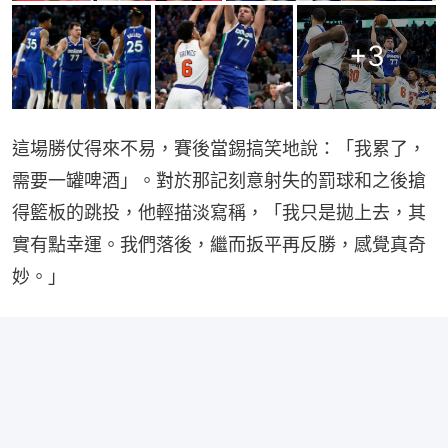
+
3
這場勝仗得來不易，賽後當錫搞笑地說：「我累了，
需要一罐啤酒」。對於那記刻意射失的罰球和之後搶
得籃板的跳投，他輕描淡寫稱，「我只是拋上去，其
實有點幸運。我們落後，繼而扳平再反勝，感覺真奇
妙。」