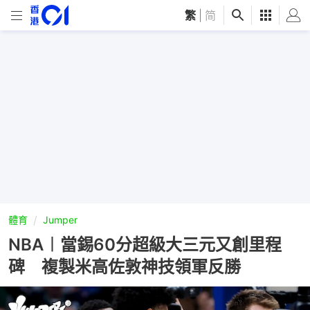
繁
|
简
體育
Jumper
NBA︱當錫60分超級大三元又創里程
碑 複製米高佐敦神技領軍反勝