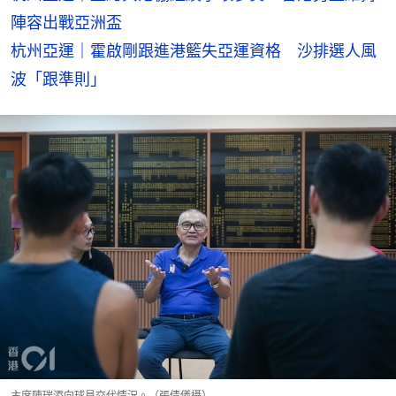
陣容出戰亞洲盃
杭州亞運｜霍啟剛跟進港籃失亞運資格　沙排選人風
波「跟準則」
主席陳瑞添向球員交代情況。（張倩儀攝）