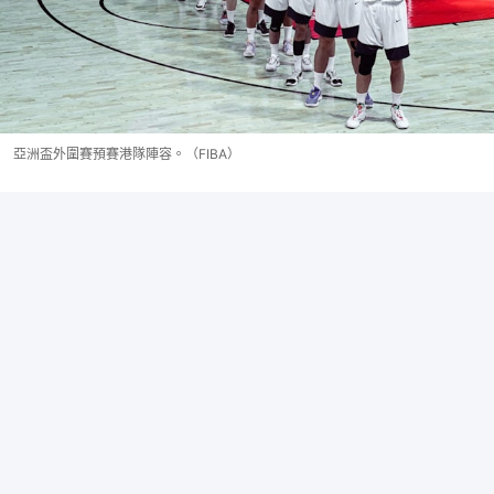
亞洲盃外圍賽預賽港隊陣容。（FIBA）