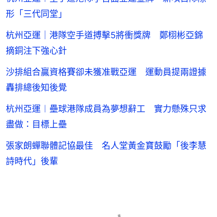
形「三代同堂」
杭州亞運｜港隊空手道搏擊5將衝獎牌 鄭栩彬亞錦
摘銅注下強心針
沙排組合贏資格賽卻未獲准戰亞運 運動員提兩證據
轟排總後知後覺
杭州亞運︱壘球港隊成員為夢想辭工 實力懸殊只求
盡做：目標上壘
張家朗蟬聯體記協最佳 名人堂黃金寶鼓勵「後李慧
詩時代」後輩