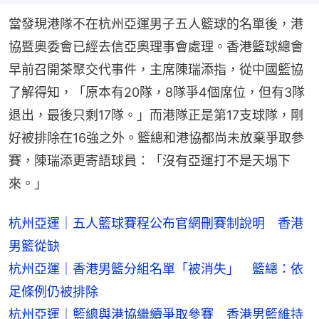
當發現港隊不在杭州亞運男子五人籃球的名單後，港
協暨奧委會已經去信亞奧理事會處理。香港籃球總會
早前召開茶聚交代事件，主席陳瑞添指，從中國籃協
了解得知，「原本有20隊，8隊爭4個席位，但有3隊
退出，最後只剩17隊。」而港隊正是第17支球隊，剛
好被排除在16強之外。籃總和港協都尚未放棄爭取參
賽，陳瑞添更寄語球員：「沒有亞運打不是天塌下
來。」
杭州亞運｜五人籃球賽程公布官網刪賽制說明　香港
男籃從缺
杭州亞運｜香港男籃分組名單「被消失」　籃總：依
足條例仍被排除
杭州亞運｜籃總與港協繼續爭取參賽　香港男籃維持