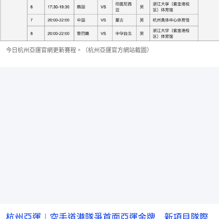
今日杭州亞運官網更新賽程。（杭州亞運官方網站截圖）
杭州亞運︱空手道港隊爭首面亞運金牌 新項目隊際