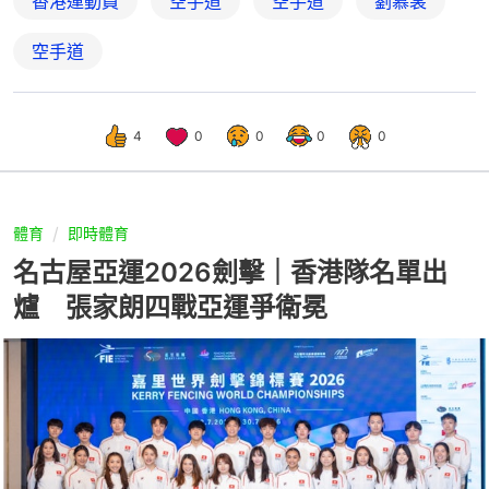
香港運動員
空手道
空手道
劉慕裳
空手道
4
0
0
0
0
體育
即時體育
名古屋亞運2026劍擊｜香港隊名單出
爐 張家朗四戰亞運爭衛冕