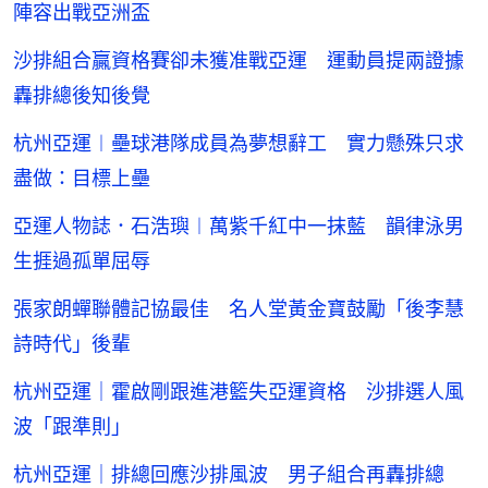
陣容出戰亞洲盃
沙排組合贏資格賽卻未獲准戰亞運 運動員提兩證據
轟排總後知後覺
杭州亞運︱壘球港隊成員為夢想辭工 實力懸殊只求
盡做：目標上壘
亞運人物誌．石浩璵︱萬紫千紅中一抹藍 韻律泳男
生捱過孤單屈辱
張家朗蟬聯體記協最佳 名人堂黃金寶鼓勵「後李慧
詩時代」後輩
杭州亞運｜霍啟剛跟進港籃失亞運資格 沙排選人風
波「跟準則」
杭州亞運｜排總回應沙排風波 男子組合再轟排總