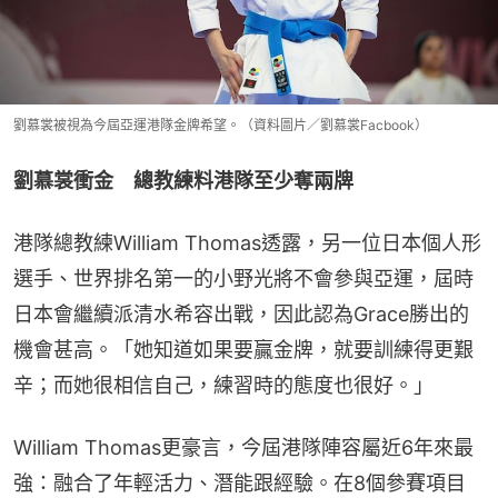
劉慕裳被視為今屆亞運港隊金牌希望。（資料圖片／劉慕裳Facbook）
劉慕裳衝金　總教練料港隊至少奪兩牌
港隊總教練William Thomas透露，另一位日本個人形
選手、世界排名第一的小野光將不會參與亞運，屆時
日本會繼續派清水希容出戰，因此認為Grace勝出的
機會甚高。「她知道如果要贏金牌，就要訓練得更艱
辛；而她很相信自己，練習時的態度也很好。」
William Thomas更豪言，今屆港隊陣容屬近6年來最
強：融合了年輕活力、潛能跟經驗。在8個參賽項目