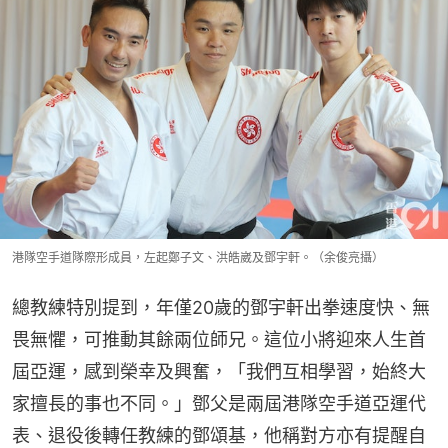
港隊空手道隊際形成員，左起鄭子文、洪皓崴及鄧宇軒。（余俊亮攝）
總教練特別提到，年僅20歲的鄧宇軒出拳速度快、無
畏無懼，可推動其餘兩位師兄。這位小將迎來人生首
屆亞運，感到榮幸及興奮，「我們互相學習，始終大
家擅長的事也不同。」鄧父是兩屆港隊空手道亞運代
表、退役後轉任教練的鄧頌基，他稱對方亦有提醒自