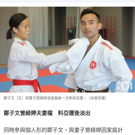
鄭子文（左）與妻子曾綺婷或會最後一次參與亞運。（余俊亮攝）
鄭子文曾綺婷夫妻檔　料亞運後淡出
同時參與個人形的鄭子文，與妻子曾綺婷因家庭計