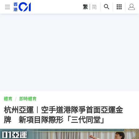
繁
|
简
體育
即時體育
杭州亞運︱空手道港隊爭首面亞運金
牌 新項目隊際形「三代同堂」