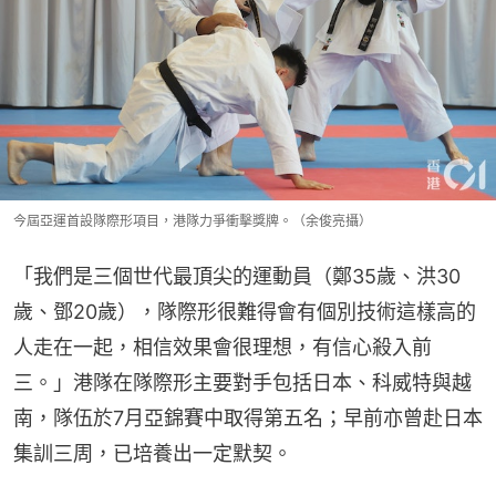
今屆亞運首設隊際形項目，港隊力爭衝擊獎牌。（余俊亮攝）
「我們是三個世代最頂尖的運動員（鄭35歲、洪30
歲、鄧20歲），隊際形很難得會有個別技術這樣高的
人走在一起，相信效果會很理想，有信心殺入前
三。」港隊在隊際形主要對手包括日本、科威特與越
南，隊伍於7月亞錦賽中取得第五名；早前亦曾赴日本
集訓三周，已培養出一定默契。