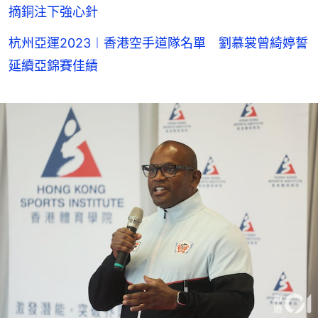
摘銅注下強心針
杭州亞運2023︱香港空手道隊名單 劉慕裳曾綺婷誓
延續亞錦賽佳績