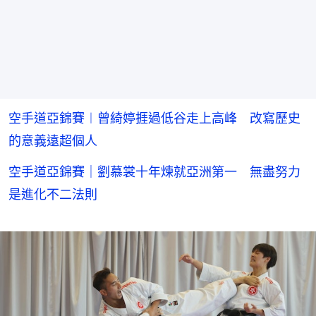
空手道亞錦賽︱曾綺婷捱過低谷走上高峰 改寫歷史
的意義遠超個人
空手道亞錦賽｜劉慕裳十年煉就亞洲第一 無盡努力
是進化不二法則