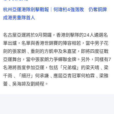
杭州亞運港隊劍擊戰報｜何瑋桁4強落敗 仍奪銅牌
成港男重隊首人
名古屋亞運將於9月開鑼，香港劍擊隊的24人遴選名
單出爐，名單與香港世錦賽的陣容相若，當中男子花
劍的張家朗﹑重劍的方凱申及朱嘉望，即將四度征戰
亞運舞台，當中張家朗力爭蟬聯金牌。另外，同樣有7
名港將首度參加亞運，包括「兄弟檔」的梁天晴﹑梁
千雨﹑「細孖」何承謙﹑應屆亞青冠軍何柏霖﹑梁雅
蕾﹑吳海諦及劉綺程。