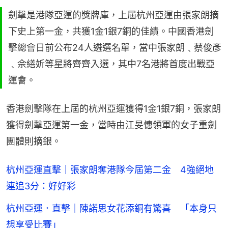
劍擊是港隊亞運的獎牌庫，上屆杭州亞運由張家朗摘
下史上第一金，共獲1金1銀7銅的佳績。中國香港劍
擊總會日前公布24人遴選名單，當中張家朗﹑蔡俊彥
﹑佘繕妡等星將齊齊入選，其中7名港將首度出戰亞
運會。
香港劍擊隊在上屆的杭州亞運獲得1金1銀7銅，張家朗
獲得劍擊亞運第一金，當時由江旻憓領軍的女子重劍
團體則摘銀。
杭州亞運直擊｜張家朗奪港隊今屆第二金 4強絕地
連追3分：好好彩
杭州亞運．直擊｜陳諾思女花添銅有驚喜 「本身只
想享受比賽」