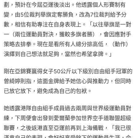
劃，預計在今屆亞運後淡出。他透露個人形賽制有
變，由5位裁判舉旗定奪勝負，改為7位裁判給予分
數，相信有助專注在自身表現上。「以往舉旗是一對
一（兩位運動員對決，獲較多旗者勝），會因應對手
策略去排拳。現在是看所有人總分排高低，（動作）
演繹到自己想法就足夠，當然也希望拿牌。」
剛在亞錦賽贏得女子50公斤以下級別自由組手冠軍的
曾綺婷則指，這面金牌給予她信心與推動力，但同時
已放它放下，避免成為自己的包袱。
她透露港隊自由組手成員過去兩周與世界級運動員對
練，下周便會出發到愛爾蘭參加世界空手道聯盟超級
聯賽，之後返港直至亞運前再到上海備戰，「我已很
滿意自己的表現，會好好享受餘下的運動員生涯，今