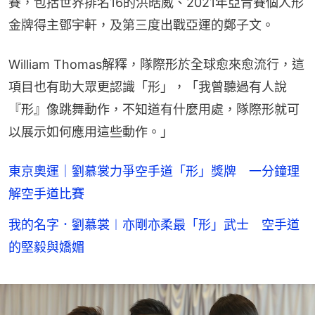
賽，包括世界排名16的洪皓威、2021年亞青賽個人形
金牌得主鄧宇軒，及第三度出戰亞運的鄭子文。
William Thomas解釋，隊際形於全球愈來愈流行，這
項目也有助大眾更認識「形」，「我曾聽過有人說
『形』像跳舞動作，不知道有什麼用處，隊際形就可
以展示如何應用這些動作。」
東京奧運｜劉慕裳力爭空手道「形」獎牌 一分鐘理
解空手道比賽
我的名字．劉慕裳︱亦剛亦柔最「形」武士 空手道
的堅毅與嬌媚