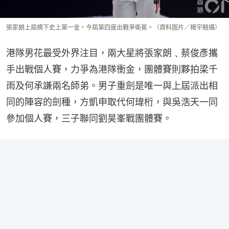
張家朗上屆摘下史上第一金，今屆第四度出戰爭衛冕。（資料圖片／楊宇翹攝）
港隊男花最受外界注目，兩大星將張家朗﹑蔡俊彥攜
手出戰個人賽，力爭為港隊衝金，團體賽則夥拍梁千
雨及何承謙兩名師弟。男子重劍是唯一與上屆派出相
同的陣容的劍種，方凱申取代何瑋桁，與吳浩天一同
參加個人賽，三子聯同劉昊峯戰團體賽。