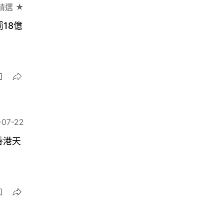
精選 ★
18億
-07-22
香港天