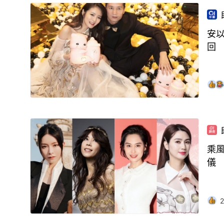
安
回
乘
儀
2