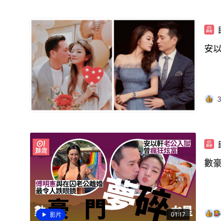
安以
數
01:17
影片