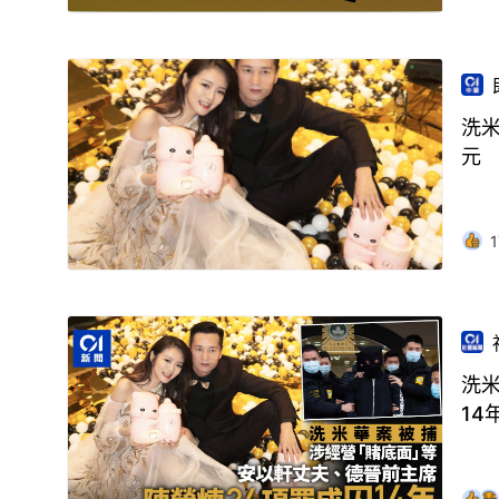
洗米
元
1
洗
14