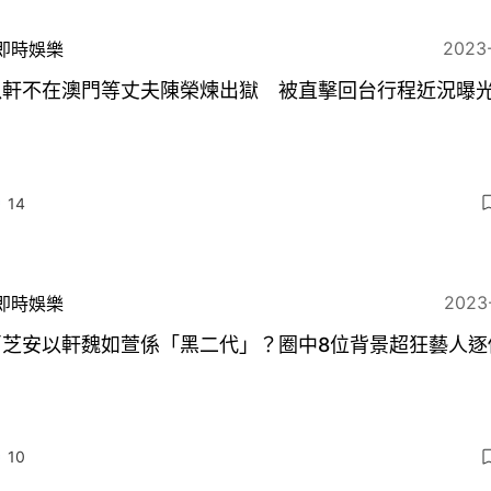
2023
即時娛樂
以軒不在澳門等丈夫陳榮煉出獄 被直擊回台行程近況曝
14
2023
即時娛樂
栢芝安以軒魏如萱係「黑二代」？圈中8位背景超狂藝人逐
10