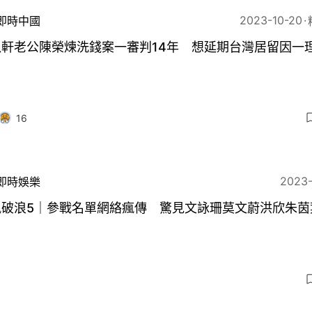
2023-10-20
即時中國
以軒老公陳榮煉洗錢案一審判14年 想延期台灣居留因一
16
2023
即時娛樂
風破浪5｜參戰名單網絡瘋傳 驚見文詠珊莫文蔚洪欣朱茵