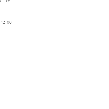
-12-06
7千
-09-15
軒未露