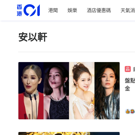
港聞
娛樂
酒店優惠碼
天氣消
安以軒
盤
金