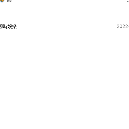
98
2022
即時娛樂
軒老公陳榮煉被捕1年後出庭 涉非法賭博洗錢被索償5億
9
2022
即時娛樂
陳榮煉被控83項控罪涉金額349億 案件12月開審安以