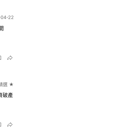
-04-22
間
精選 ★
資破產