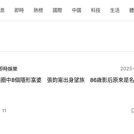
息
即時
熱榜
國際
中國
科技
生活
體
2025
即時娛樂
點圈中8個隱形富婆 張鈞甯出身望族 86歲影后原來是
11