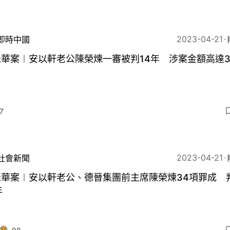
2023-04-21
即時中國
華案︱安以軒老公陳榮煉一審被判14年 涉案金額高達3
7
2023-04-21
社會新聞
米華案︱安以軒老公、德晉集團前主席陳榮煉34項罪成 
年