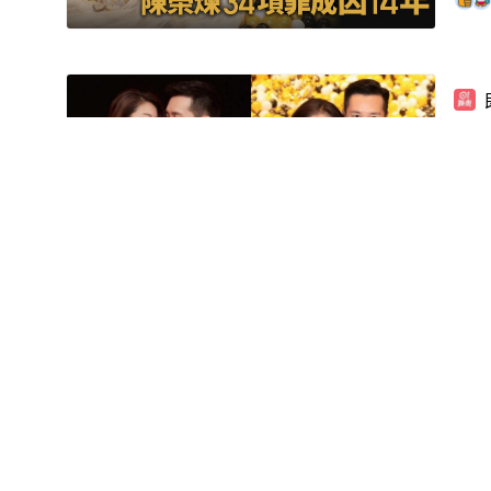
安以
萬
丈夫
面