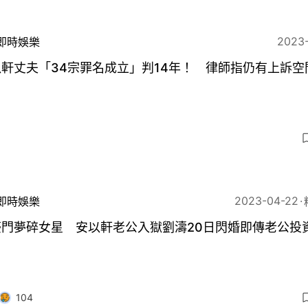
2023
即時娛樂
軒丈夫「34宗罪名成立」判14年！ 律師指仍有上訴空
3
2023-04-22
即時娛樂
豪門夢碎女星 安以軒老公入獄劉濤20日閃婚即傳老公投
104