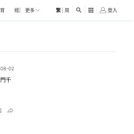
育
經濟
更多
01深圳
繁
觀點
|
简
健康
好食玩飛
登入
女
-08-02
名門千