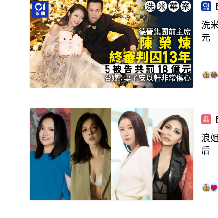
洗米
元
浪
后