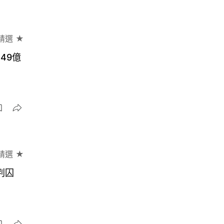
精選 ★
49億
精選 ★
判囚