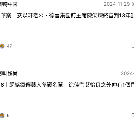
2024-11-29
即時中國
華案︱安以軒老公、德晉集團前主席陳榮煉終審判13年罰
47
2024
即時娛樂
姐6｜網絡瘋傳藝人參戰名單 徐佳瑩艾怡良之外仲有1個
6