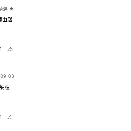
精選 ★
理由駁
-09-03
葉蘊