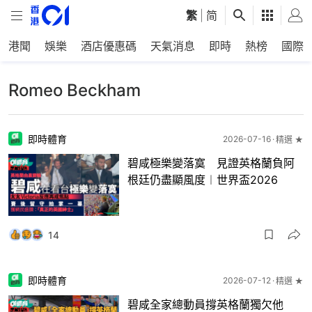
繁
|
简
港聞
娛樂
酒店優惠碼
天氣消息
即時
熱榜
國際
Romeo Beckham
即時體育
2026-07-16
精選 ★
碧咸極樂變落寞 見證英格蘭負阿
根廷仍盡顯風度︱世界盃2026
14
即時體育
2026-07-12
精選 ★
碧咸全家總動員撐英格蘭獨欠他