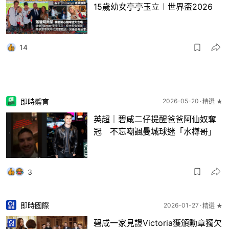
15歲幼女亭亭玉立︱世界盃2026
14
即時體育
2026-05-20
精選 ★
英超｜碧咸二仔提醒爸爸阿仙奴奪
冠 不忘嘲諷曼城球迷「水樽哥」
3
即時國際
2026-01-27
精選 ★
碧咸一家見證Victoria獲頒勳章獨欠