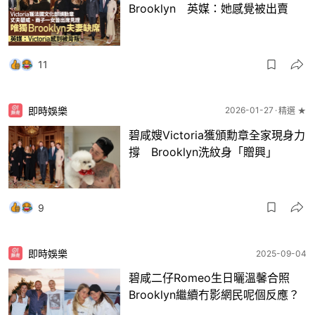
Brooklyn 英媒：她感覺被出賣
11
即時娛樂
2026-01-27
精選 ★
碧咸嫂Victoria獲頒勳章全家現身力
撐 Brooklyn洗紋身「贈興」
9
即時娛樂
2025-09-04
碧咸二仔Romeo生日曬溫馨合照
Brooklyn繼續冇影網民呢個反應？