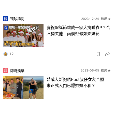
環球趣聞
2023-12-24
精選 ★
慶祝聖誕節碧咸一家大搞睡衣P？合
照獨欠他 兩個她儼如姊妹花
12
即時娛樂
2023-06-05
精選 ★
碧咸大新抱唔Post叔仔女友合照
未正式入門已爆妯娌不和？
4