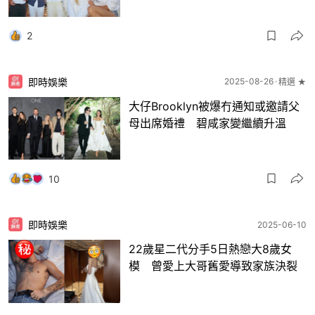
2
即時娛樂
2025-08-26
精選 ★
大仔Brooklyn被爆冇通知或邀請父
母出席婚禮 碧咸家變繼續升溫
10
即時娛樂
2025-06-10
22歲星二代分手5日熱戀大8歲女
模 曾愛上大哥舊愛導致家族決裂