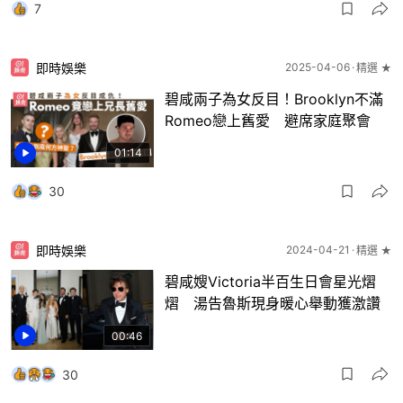
7
即時娛樂
2025-04-06
精選 ★
碧咸兩子為女反目！Brooklyn不滿
Romeo戀上舊愛 避席家庭聚會
01:14
30
即時娛樂
2024-04-21
精選 ★
碧咸嫂Victoria半百生日會星光熠
熠 湯告魯斯現身暖心舉動獲激讚
00:46
30