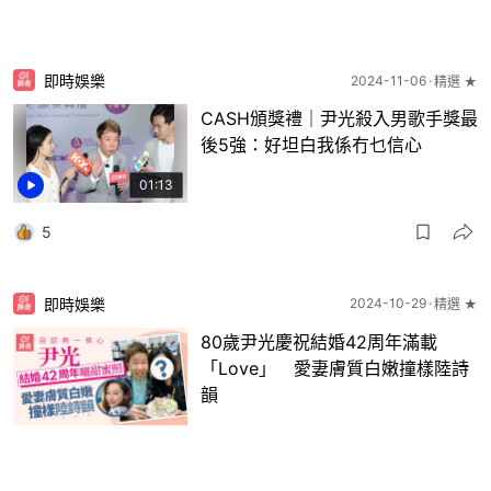
即時娛樂
2024-11-06
精選 ★
CASH頒獎禮｜尹光殺入男歌手獎最
後5強：好坦白我係冇乜信心
01:13
5
即時娛樂
2024-10-29
精選 ★
80歲尹光慶祝結婚42周年滿載
「Love」 愛妻膚質白嫩撞樣陸詩
韻
6