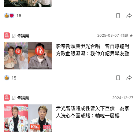
16
即時娛樂
2025-08-07
精選 ★
影帝街頭與尹光合唱 曾自爆聽對
方歌曲眼濕濕：我仲介紹畀學友聽
15
即時娛樂
2024-12-27
尹光曾嗜賭成性曾欠下巨債 為家
人洗心革面戒賭：輸咗一層樓