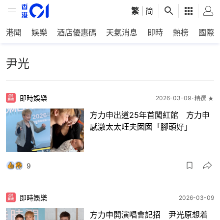
繁
|
简
港聞
娛樂
酒店優惠碼
天氣消息
即時
熱榜
國際
尹光
即時娛樂
2026-03-09
精選 ★
方力申出道25年首闖紅館 方力申
感激太太旺夫囡囡「腳頭好」
9
即時娛樂
2026-03-09
方力申開演唱會記招 尹光原想着