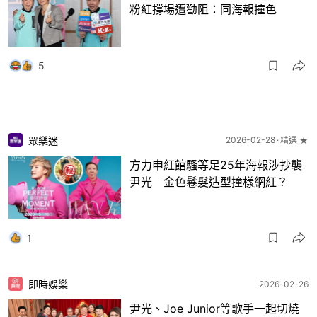
粉紅撐場遭勸阻：同海報撞色
5
眾樂迷
2026-02-28
精選 ★
方力申紅館騷等足25年海報涉抄襲
尹光 金色鬈髮造型撞樣網紅？
1
即時娛樂
2026-02-26
尹光、Joe Junior等歌手一起切燒