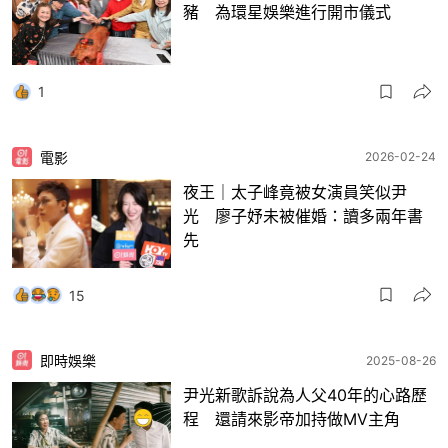
豬 為環星娛樂進行開市儀式
1
電影
2026-02-24
夜王｜太子峰竟被女演員笑似尹
光 廖子妤未被催婚：讀多兩年書
先
15
即時娛樂
2025-08-26
尹光新歌訴說為人父40年的心路歷
程 還請來影帝加持做MV主角