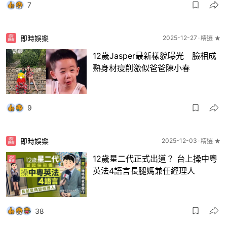
7
即時娛樂
2025-12-27
精選 ★
12歲Jasper最新樣貌曝光 臉相成
熟身材瘦削激似爸爸陳小春
9
即時娛樂
2025-12-03
精選 ★
12歲星二代正式出道？ 台上操中粵
英法4語言長腿媽兼任經理人
38