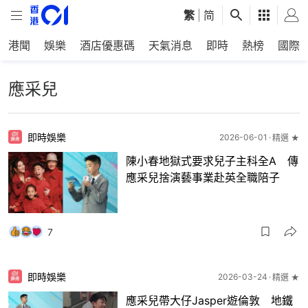
繁
|
简
港聞
娛樂
酒店優惠碼
天氣消息
即時
熱榜
國際
應采兒
即時娛樂
2026-06-01
精選 ★
陳小春地獄式要求兒子主科全A 傳
應采兒捨演藝事業赴英全職陪子
7
即時娛樂
2026-03-24
精選 ★
應采兒帶大仔Jasper遊倫敦 地鐵