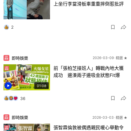
上坐行李當滑板車重重摔倒惹批評
2
即時娛樂
2026-03-09
精選 ★
前「張柏芝接班人」轉戰內地大獲
成功 邊湊兩子邊吸金狀態Fit爆
01:08
36
即時娛樂
2026-03-03
精選 ★
張智霖倫敦被偶遇親民暖心舉動令