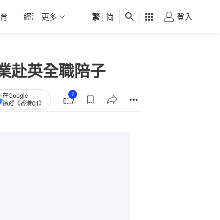
育
經濟
更多
01深圳
繁
觀點
|
简
健康
好食玩飛
登入
女
業赴英全職陪子
7
在Google
追蹤《香港01》