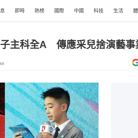
息
即時
熱榜
國際
中國
科技
生活
體
子主科全A 傳應采兒捨演藝事
46