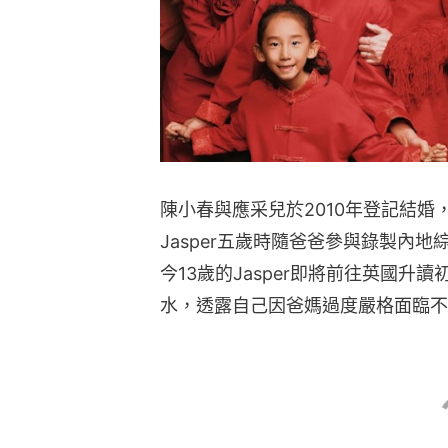
陳小春與應采兒於2010年登記結婚，
Jasper五歲時隨爸爸參與錄製內
今13歲的Jasper即將前往英國
水，透露自己因爸媽過度嚴格面臨不