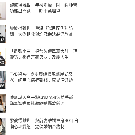
黎彼得離世｜年初消瘦一圈 認肺腎
功能出問題：一晚十萬埋單
黎彼得離世｜重溫《矚目配角》訪
問 大劉相救與許冠傑決裂仍欣賞
:12
「最強小三」揭曾欠債單親大肚 拜
靈隱寺後遇富豪男友：改變人生
:30
TVB視帝拍劇步履緩慢現斷崖式衰
老 網民心痛捱到殘：感覺佢好攰
:56
陳凱琳因兒子淋Cream風波惹爭議
鄭嘉穎遭狠批龜縮遭轟軟飯男
黎彼得離世｜與前妻離婚單身40年自
嘲心理變態 提倡婚姻合約制