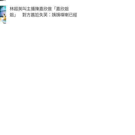
林超英叫主播陳嘉欣做「嘉欣姐
姐」 對方尷尬失笑：姨姨㗎喇已經