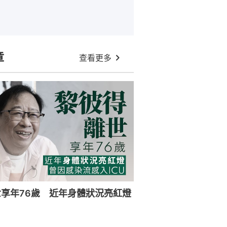
章
查看更多
享年76歲 近年身體狀況亮紅燈