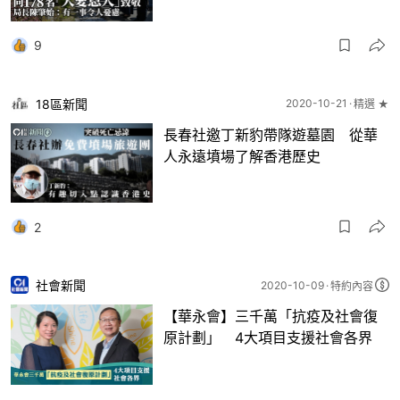
9
18區新聞
2020-10-21
精選 ★
長春社邀丁新豹帶隊遊墓園 從華
人永遠墳場了解香港歷史
2
社會新聞
2020-10-09
特約內容
【華永會】三千萬「抗疫及社會復
原計劃」 4大項目支援社會各界