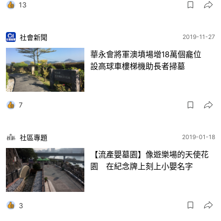
13
社會新聞
2019-11-27
華永會將軍澳墳場增18萬個龕位
設高球車樓梯機助長者掃墓
7
社區專題
2019-01-18
【流產嬰墓園】像遊樂場的天使花
園 在紀念牌上刻上小嬰名字
3