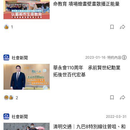
命教育 墳場繪畫壁畫散播正能量
1
社會新聞
2023-01-16
特約內容
華永會110周年 承前賢世紀勳業
拓後世百代宏基
2
社會新聞
2022-03-31
清明交通｜九巴8特別線往曾咀、和