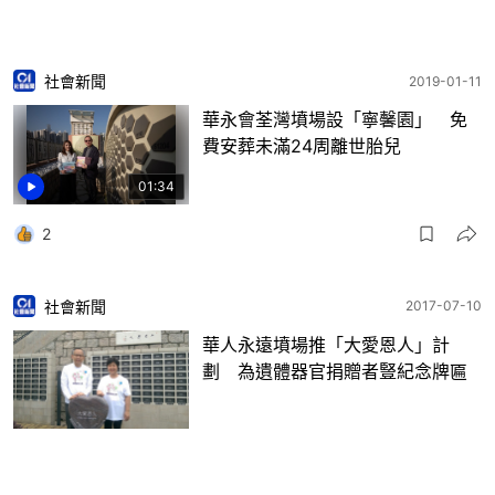
社會新聞
2019-01-11
華永會荃灣墳場設「寧馨園」 免
費安葬未滿24周離世胎兒
01:34
2
社會新聞
2017-07-10
華人永遠墳場推「大愛恩人」計
劃 為遺體器官捐贈者豎紀念牌匾