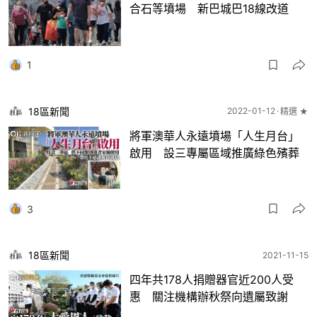
合石等墳場 新巴城巴18線改道
1
18區新聞
2022-01-12
精選 ★
將軍澳華人永遠墳場「人生月台」
啟用 設三專屬區域推廣綠色殯葬
3
18區新聞
2021-11-15
四年共178人捐贈器官近200人受
惠 關注機構辦秋祭向遺屬致謝