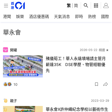
繁
|
简
港聞
娛樂
酒店優惠碼
天氣消息
即時
熱榜
國際
華永會
開罐
2026-05-22
精選 ★
殯儀筍工！華人永遠墳場請主管月
薪達35K DSE學歷、物管經驗優
先
10
親子
2023-03-29
華永會X許仲繩紀念學校以藝術作生