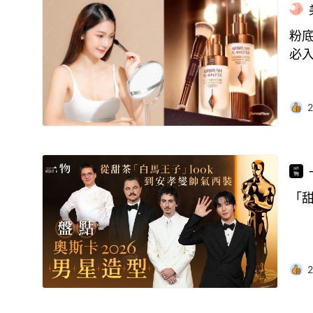
粉底
必
2
「甜
2