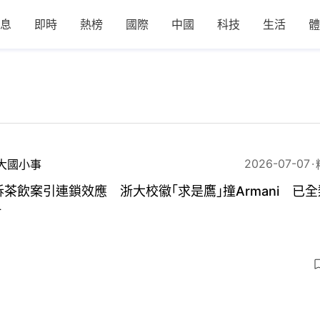
息
即時
熱榜
國際
中國
科技
生活
體
2026-07-07
大國小事
訴茶飲案引連鎖效應 浙大校徽｢求是鷹｣撞Armani 已
冊