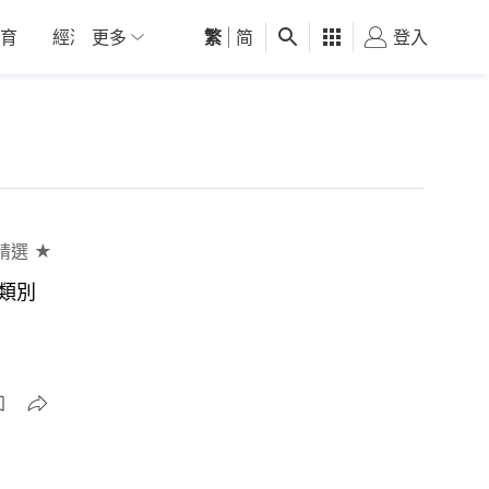
育
經濟
更多
01深圳
繁
觀點
|
简
健康
好食玩飛
登入
女
精選 ★
全類別