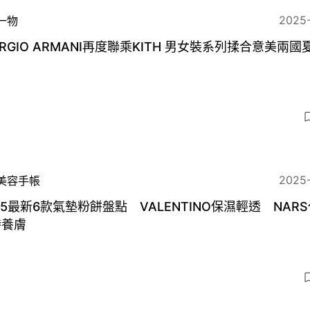
2025
一物
ORGIO ARMANI再度聯乘KITH 男女裝系列揉合意美兩國
2025
美容手帳
25最新6款氣墊粉餅盤點 VALENTINO保濕輕透 NAR
時養膚