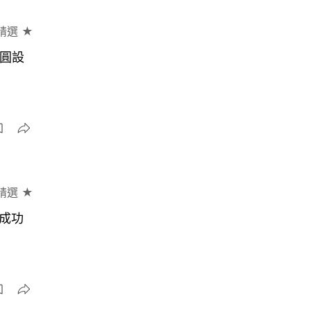
精選 ★
一圓設
精選 ★
才成功