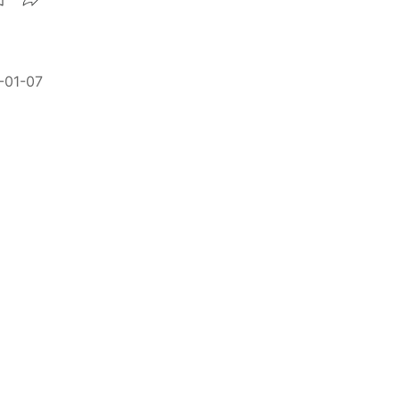
-01-07
西裝耀影
-07-27