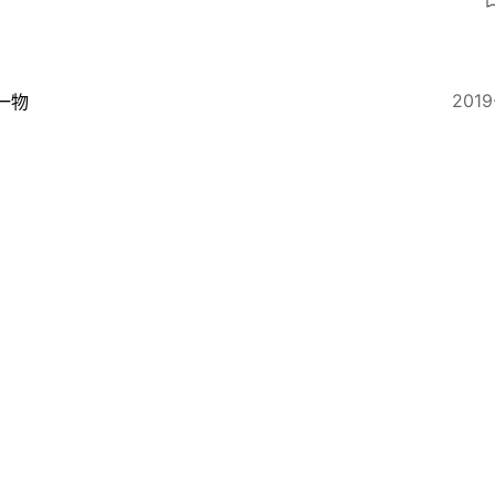
2019
一物
球獎】Lady Gaga Valentino高訂贏目光 Givenchy
2017
一物
17秋冬時裝廣告：模特兒不只是衣架