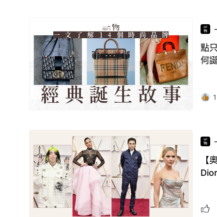
點只
何
1
【奧
Dio