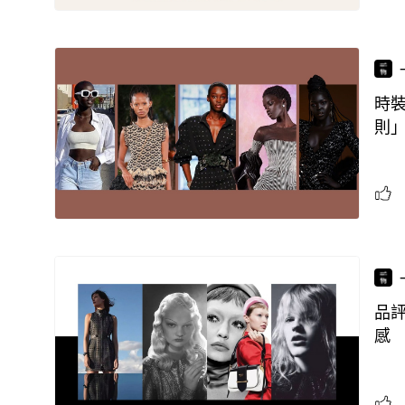
時
則
品評
感