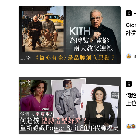
Gi
計
何超
上