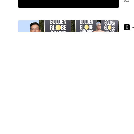
【金
帝
20