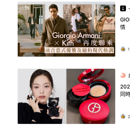
GI
情
1
20
同
2