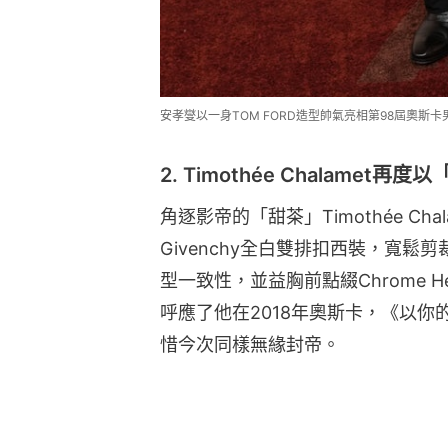
安孝燮以一身TOM FORD造型帥氣亮相第98屆奧斯卡男星紅
2. Timothée Chalamet再
角逐影帝的「甜茶」Timothée Chal
Givenchy全白雙排扣西裝，寬
型一致性，並益胸前點綴Chrome H
呼應了他在2018年奧斯卡，《以
惜今次同樣無緣封帝。