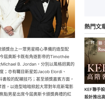
熱門文
，但頒獎台上一眾男星精心準備的造型配
屆奧斯卡既有角逐影帝的Timothée
io及Michael B. Jordan，分別以風格迥異的
有矚目新星如Jacob Elordi、
範穿搭教科書般的配襯技巧；甚至頒獎嘉賓方面，
聚首，以造型暗暗掀起大眾對年底新電影
KEF聯手設計
焦點男星出席今屆奧斯卡頒獎典禮的紅
設計推出高端