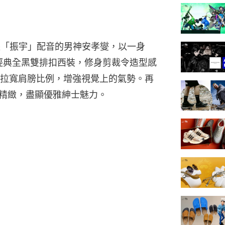
ys隊長「振宇」配音的男神安孝燮，以一身
上經典全黑雙排扣西裝，修身剪裁令造型感
拉寬肩膀比例，增強視覺上的氣勢。再
重而精緻，盡顯優雅紳士魅力。