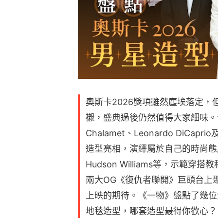
奧斯卡2026獎項雖然塵埃落定
襯，盛典過後仍然值得大家細味。今
Chalamet、Leonardo DiCapr
造型亮相，演繹屬於自己的時尚態度；亦
Hudson Williams等，示
兩大OG《復仇者聯開》巨頭台上
上映的期待。《一物》盤點了幾位
地毯造型，哪套造型最得你歡心？