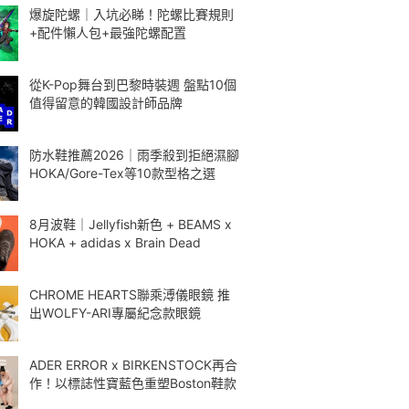
爆旋陀螺｜入坑必睇！陀螺比賽規則
+配件懶人包+最強陀螺配置
從K-Pop舞台到巴黎時裝週 盤點10個
值得留意的韓國設計師品牌
防水鞋推薦2026｜雨季殺到拒絕濕腳
HOKA/Gore-Tex等10款型格之選
8月波鞋｜Jellyfish新色 + BEAMS x
HOKA + adidas x Brain Dead
CHROME HEARTS聯乘溥儀眼鏡 推
出WOLFY-ARI專屬紀念款眼鏡
ADER ERROR x BIRKENSTOCK再合
作！以標誌性寶藍色重塑Boston鞋款