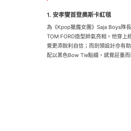
1. 安孝燮首登奧斯卡紅毯
為《Kpop獵魔女團》Saja Bo
TOM FORD造型帥氣亮相。他穿
覺更添銳利自信；而劍領設計亦有助
配以黑色Bow Tie點綴，感覺莊