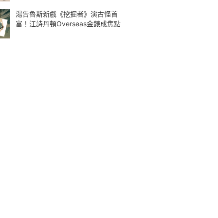
湯告魯斯新戲《挖掘者》演古怪首
富！江詩丹頓Overseas金錶成焦點