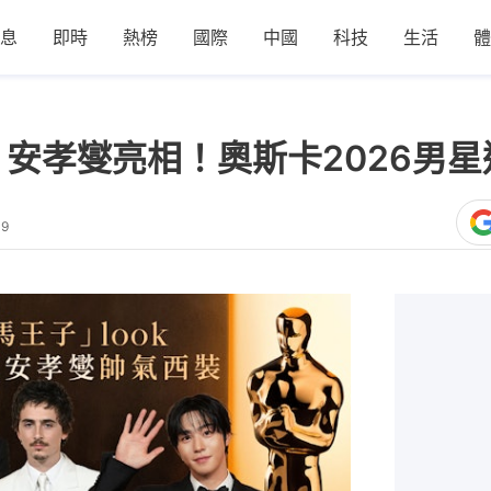
息
即時
熱榜
國際
中國
科技
生活
體
 安孝燮亮相！奧斯卡2026男
39