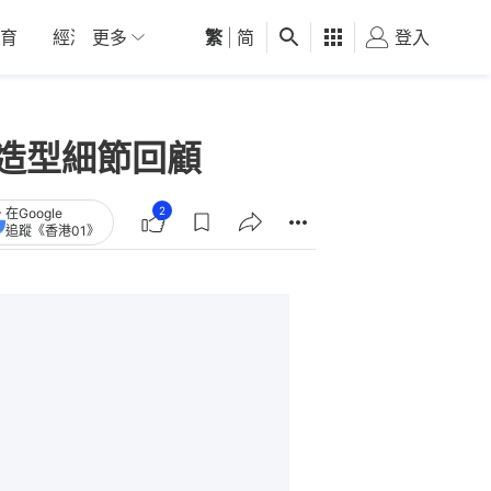
育
經濟
更多
01深圳
繁
觀點
|
简
健康
好食玩飛
登入
女
星造型細節回顧
2
在Google
追蹤《香港01》