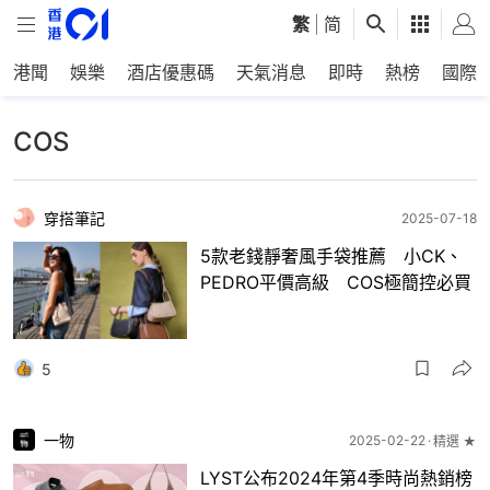
繁
|
简
港聞
娛樂
酒店優惠碼
天氣消息
即時
熱榜
國際
COS
穿搭筆記
2025-07-18
5款老錢靜奢風手袋推薦 小CK、
PEDRO平價高級 COS極簡控必買
5
一物
2025-02-22
精選 ★
LYST公布2024年第4季時尚熱銷榜