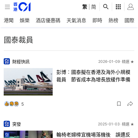
繁
|
简
港聞
娛樂
酒店優惠碼
天氣消息
即時
熱榜
國際
國泰裁員
財經快訊
2026-01-09
精選 ★
彭博︰國泰擬在香港及海外小規模
裁員 節省成本為增長放緩作準備
5
突發
2025-01-03
精選 ★
輪椅老婦樟宜機場落機後 誤遭反