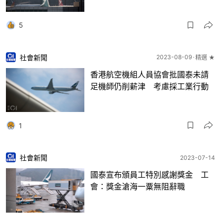
5
社會新聞
2023-08-09
精選 ★
香港航空機組人員協會批國泰未請
足機師仍削薪津 考慮採工業行動
1
社會新聞
2023-07-14
國泰宣布頒員工特別感謝獎金 工
會：獎金滄海一粟無阻辭職