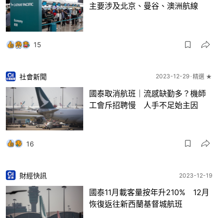
主要涉及北京、曼谷、澳洲航線
15
社會新聞
2023-12-29
精選 ★
國泰取消航班｜流感缺勤多？機師
工會斥招聘慢 人手不足始主因
16
財經快訊
2023-12-19
國泰11月載客量按年升210% 12月
恢復返往新西蘭基督城航班