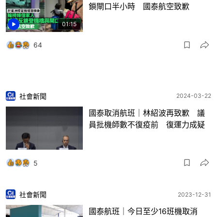
鎖閘口半小時 國泰航空致歉
01:15
64
社會新聞
2024-03-22
國泰取消航班｜林紹波再致歉 議
員批機師數不復疫前 復運力成疑
5
社會新聞
2023-12-31
國泰航班｜今日至少16班機取消