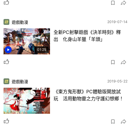
遊戲動漫
2019-07-14
全新PC射擊遊戲《決羊時刻》釋
出 化身山羊獵「羊頭」
01:25
遊戲動漫
2019-05-22
《東方鬼形獸》PC體驗版開放試
玩 活用動物靈之力守護幻想鄉！