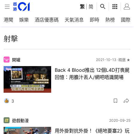
繁
|
简
港聞
娛樂
酒店優惠碼
天氣消息
即時
熱榜
國際
射擊
開罐
2021-10-13
精選 ★
Back 4 Blood推出 12個L4D打喪屍
回憶：用膽汁丟人/網吧唔識開場
3
遊戲動漫
2020-09-25
用外掛對抗外掛！《絕地要塞2》玩