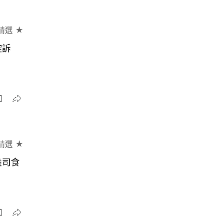
精選 ★
控訴
精選 ★
盎司食