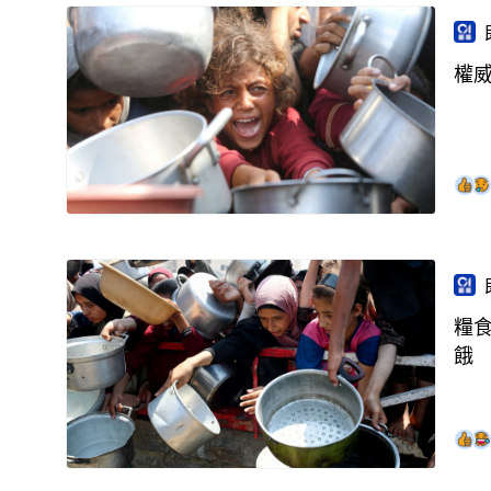
權
糧
餓