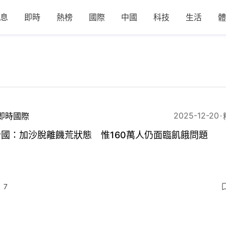
息
即時
熱榜
國際
中國
科技
生活
體
2025-12-20
即時國際
國：加沙脫離饑荒狀態 惟160萬人仍面臨飢餓問題
7