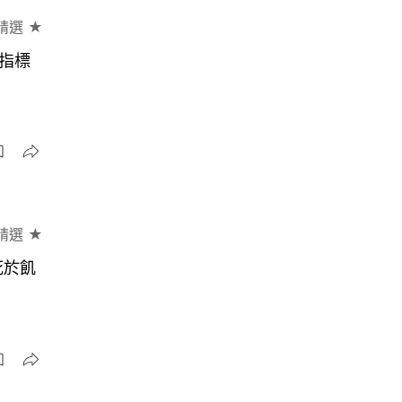
精選 ★
指標
精選 ★
死於飢