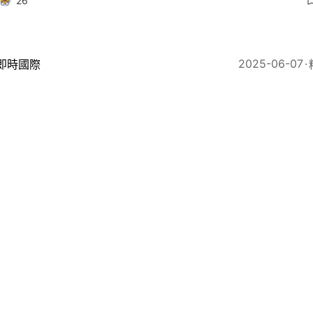
26
2025-06-07
即時國際
沙巴人面嚴重饑荒 聯合國：每日攝入食物遠低生存所需
18
2025-06-02
即時國際
聲稱向物資分發點「鳴槍」 加沙衛生部門：至少31死1