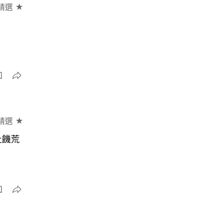
精選 ★
精選 ★
止饑荒