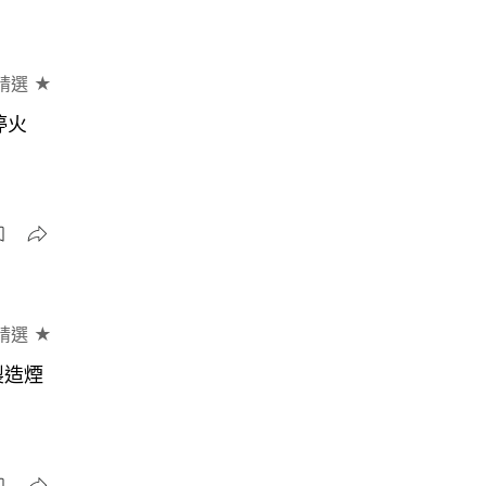
精選 ★
停火
精選 ★
製造煙