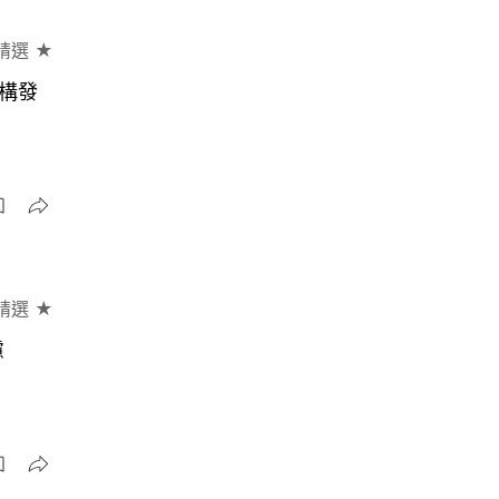
精選 ★
構發
精選 ★
慮