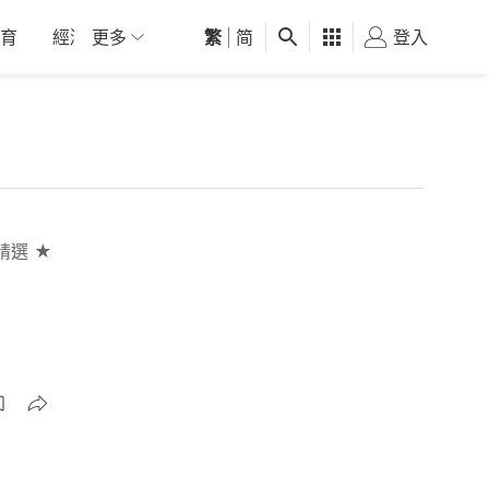
育
經濟
更多
01深圳
繁
觀點
|
简
健康
好食玩飛
登入
女
精選 ★