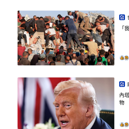
「
內
物