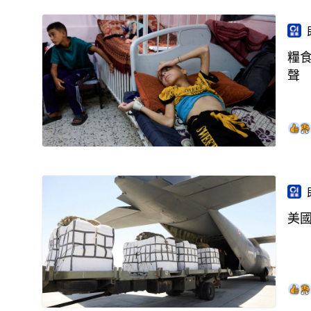
糧
聲
美