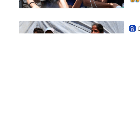
加
以軍
傷