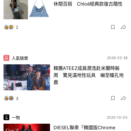
休閒百搭 Chloé經典款復古隨性
2
人氣娛樂
2026-02-28
韓團ATEEZ成員潤浩赴米蘭時裝
周 驚見滿地性玩具 嚇至瞳孔地
震
3
一物
2025-10-03
DIESEL聯乘「韓國版Chrome