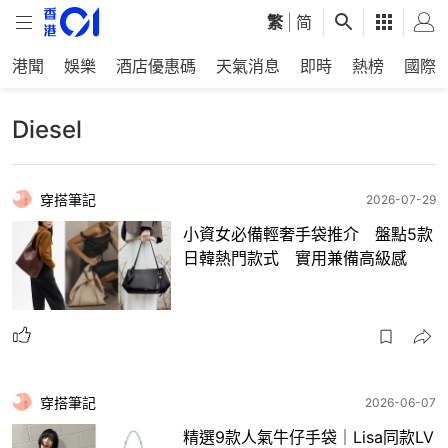
繁
|
简
港聞
娛樂
酒店優惠碼
天氣消息
即時
熱榜
國際
Diesel
穿搭筆記
2026-07-29
小資女必備輕奢手袋推介 盤點5款
日韓熱門款式 實用兼備高級感
穿搭筆記
2026-06-07
精選9款人氣牛仔手袋｜Lisa同款LV