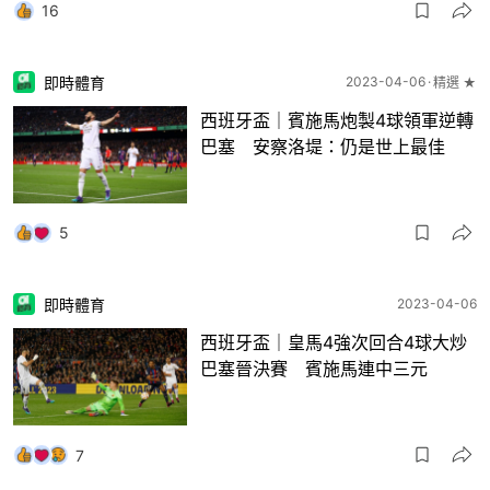
16
即時體育
2023-04-06
精選 ★
西班牙盃｜賓施馬炮製4球領軍逆轉
巴塞 安察洛堤：仍是世上最佳
5
即時體育
2023-04-06
西班牙盃｜皇馬4強次回合4球大炒
巴塞晉決賽 賓施馬連中三元
7