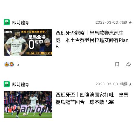
即時體育
2023-03-03
精選 ★
西班牙盃觀察｜皇馬歐聯虎虎生
威 本土盃賽老鼠拉龜安帥冇Plan
B
5
即時體育
2023-03-03
精選 ★
西班牙盃｜四強演國家打吡 皇馬
擺烏龍首回合一球不敵巴塞