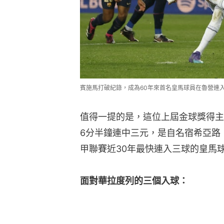
賓施馬打破紀錄，成為60年來首名皇馬球員在魯營連
值得一提的是，這位上屆金球獎得主
6分半鐘連中三元，是自名宿希亞路（Fer
甲聯賽近30年最快連入三球的皇馬
面對華拉度列的三個入球：