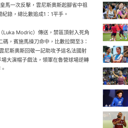
皇馬一次反擊，雲尼斯奧斯起腳省中祖
開紀錄，總比數追成1：1平手。
uka Modric）傳送，禁區頂射入死角
二碼，賓施馬操刀命中，比數拉開至3：
，雲尼斯奧斯回敬一記助攻予這名法國射
半場大演帽子戲法，領軍在魯營球場逆轉
賽。