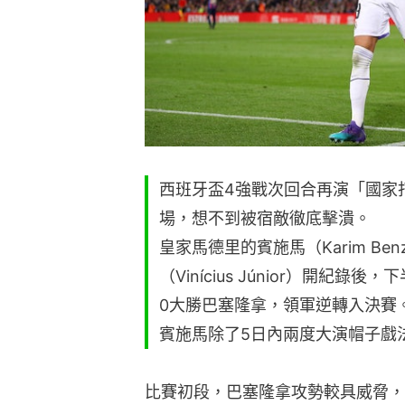
西班牙盃4強戰次回合再演「國家
場，想不到被宿敵徹底擊潰。
皇家馬德里的賓施馬（Karim B
（Vinícius Júnior）開紀
0大勝巴塞隆拿，領軍逆轉入決賽
賓施馬除了5日內兩度大演帽子戲
比賽初段，巴塞隆拿攻勢較具威脅，