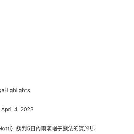
gaHighlights
)
April 4, 2023
celotti）談到5日內兩演帽子戲法的賓施馬