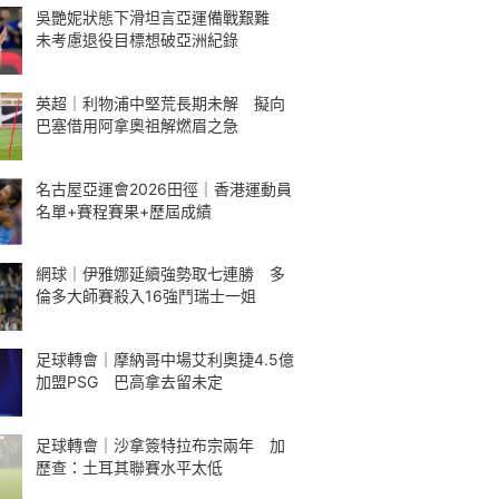
吳艷妮狀態下滑坦言亞運備戰艱難
未考慮退役目標想破亞洲紀錄
英超｜利物浦中堅荒長期未解 擬向
巴塞借用阿拿奧祖解燃眉之急
名古屋亞運會2026田徑｜香港運動員
名單+賽程賽果+歷屆成績
網球｜伊雅娜延續強勢取七連勝 多
倫多大師賽殺入16強鬥瑞士一姐
足球轉會｜摩納哥中場艾利奧捷4.5億
加盟PSG 巴高拿去留未定
足球轉會｜沙拿簽特拉布宗兩年 加
歷查：土耳其聯賽水平太低