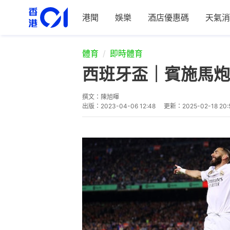
港聞
娛樂
酒店優惠碼
天氣消
體育
即時體育
西班牙盃｜賓施馬炮
撰文：
陳旭暉
出版：
2023-04-06 12:48
更新：
2025-02-18 20: