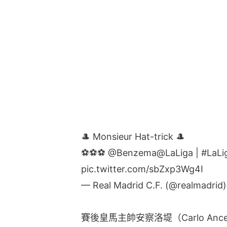
🎩 Monsieur Hat-trick 🎩
⚽️⚽️⚽️
@Benzema
@LaLiga
|
#LaLi
pic.twitter.com/sbZxp3Wg4I
— Real Madrid C.F. (@realmadrid
賽後皇馬主帥安察洛堤（Carlo An