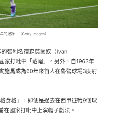
錄。（Getty Images）
的智利名宿森莫蘭奴（Ivan 
在國家打吡中「戴帽」。另外，自1963年
）後，賓施馬成為60年來首人在魯營球場3度射
格食格」，即便是過去在西甲征戰9個球
曾在國家打吡中上演帽子戲法。