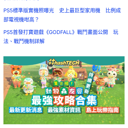
PS5標準版實機照曝光 史上最巨型家用機 比例成
部電視機咁高？
PS5首發打寶遊戲《GODFALL》戰鬥畫面公開 玩
法、戰鬥機制詳解