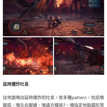
延時爆炸吐息
往地面噴出延時爆炸的吐息，有多種pattern，包括噴
腳底、噴左右腳邊、噴遠方橫排7、噴指定地點圓形等