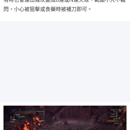
閃，小心被狙擊或食藥時被補刀即可。