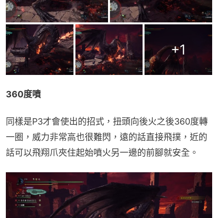
+
1
360度噴
同樣是P3才會使出的招式，扭頭向後火之後360度轉
一圈，威力非常高也很難閃，遠的話直接飛撲，近的
話可以飛翔爪夾住起始噴火另一邊的前腳就安全。