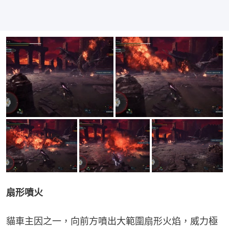
扇形噴火
貓車主因之一，向前方噴出大範圍扇形火焰，威力極