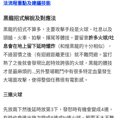
法流程重點及建議技能
黑龍招式解說及對應法
黑龍的招式不算多，主要攻擊手段是火球、吐息以及
頭鎚、火車、拍擊、揮尾等體技。要留意
許多火球/吐
息會在地上留下延時爆炸
（和煌黑龍的十分相似），
不過習慣之後（有迴避距離更佳）就不難閃避。當打
熟了之後就會發現比起特效跨張的火球，黑龍的體技
才是最麻煩的..,另外整場戰鬥中有很多特定血量發生
大場面攻擊，使得整個任務很有電影感。
三連火球
先放兩下然後延時放第3下，發怒時有機會變成4連，
有時也會連出幾次變成6連或N連火球。範圍不大不難