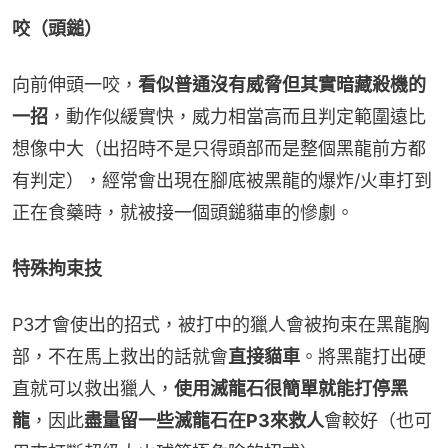
咬（頭鎚）
向前伸頭一咬，
看似普通沒有威脅但其實暗藏殺機的
一招
，動作似緩實快，威力相當高而且判定範圍遠比
想像中大（出招時不是只得頭部而是整個黑龍前方都
有判定），經常會出現在腳底被黑龍的爆炸/火車打到
正在食藥時，就被接一個頭鎚貓車的慘劇。
特殊拘束技
P3才會使出的招式，被打中的獵人會被拘束在黑龍胸
部，不在馬上救出的話就會
直接貓車
。將黑龍打出硬
直就可以救出獵人，
使用滅龍石很簡單就能打停黑
龍
，因此
盡量留一些滅龍石在P3來救人
會較好（也可