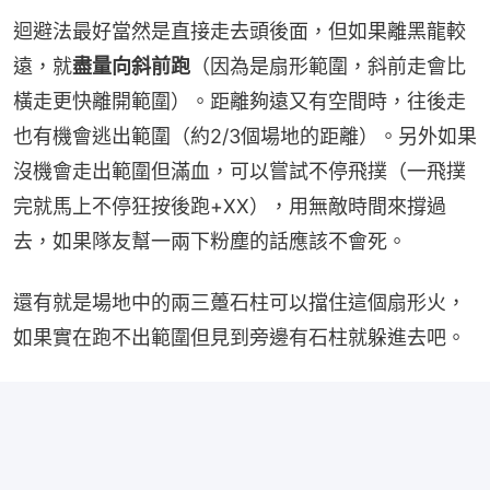
迴避法最好當然是直接走去頭後面，但如果離黑龍較
遠，就
盡量向斜前跑
（因為是扇形範圍，斜前走會比
橫走更快離開範圍）。距離夠遠又有空間時，往後走
也有機會逃出範圍（約2/3個場地的距離）。另外如果
沒機會走出範圍但滿血，可以嘗試不停飛撲（一飛撲
完就馬上不停狂按後跑+XX），用無敵時間來撐過
去，如果隊友幫一兩下粉塵的話應該不會死。
還有就是場地中的兩三躉石柱可以擋住這個扇形火，
如果實在跑不出範圍但見到旁邊有石柱就躲進去吧。