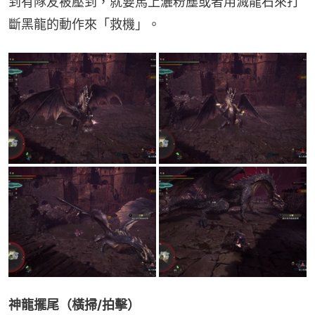
到有隊友被壓到，就要馬上灑粉塵或者用滅龍石來打
斷黑龍的動作來「救機」。
神龍擺尾（橫掃/拍擊）