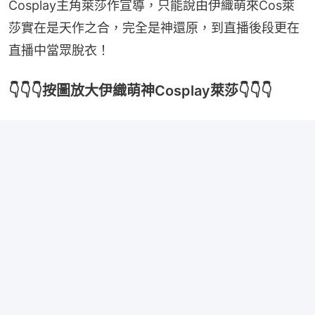
Cosplay主角萊莎作宣導，只能說由伊織萌來Cos萊
莎實在是天作之合，完全是神還原，到直播後段更在
直播中當眾脫衣！
👇👇👇按圖放大伊織萌神Cosplay萊莎👇👇👇