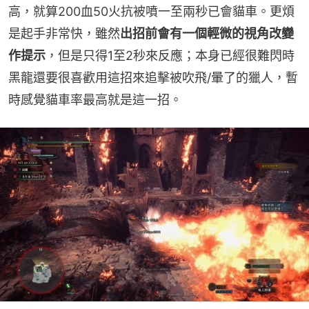
高，就算200血50火抗被噴一至兩秒已會貓車。更煩
是起手非常快，雖然
出招前會有一個輕微的視角改變
作提示
，但是只得1至2秒來反應；本身已經很難閃時
黑龍還要很喜歡用這招來追擊被吹飛/暈了的獵人，暫
時感覺貓車率最高就是這一招。