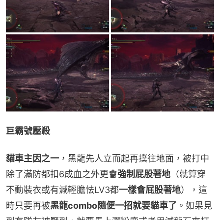
巨霸號壓殺
貓車主因之一
，黑龍先人立而起再撲往地面，被打中
除了滿防都扣6成血之外更會
強制屁股著地
（就算穿
不動裝衣或有減輕膽怯LV3都
一樣會屁股著地
），這
時只要再被
黑龍combo隨便一招就要貓車了
。如果見