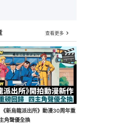
章
查看更多
《新烏龍派出所》動漫30周年重
主角聲優全換