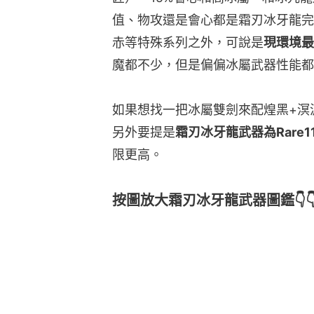
值、物攻還是會心都是霜刃冰牙龍完
赤等特殊系列之外，可說是
現環境最
魔都不少，但是偏偏冰屬武器性能都
如果想找一把冰屬雙劍來配煌黑+溟
另外要提是
霜刃冰牙龍武器為Rare1
限更高。
按圖放大霜刃冰牙龍武器圖鑑👇👇