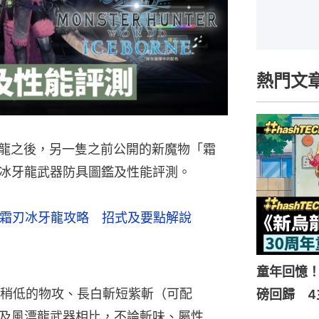
熱門文
煌黑龍之後，另一隻之前公開的新魔物「霜
冰牙龍武器防具圖鑑及性能評測。
攻略：霜刃冰牙龍攻略　招式及要點解說
童年回憶！
稍低的物攻、長白斬短紫斬（可配
磅回歸 4
龍及風漂龍武器相比，不論斬味、屬性