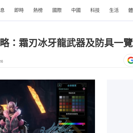
息
即時
熱榜
國際
中國
科技
生活
體
NE攻略：霜刃冰牙龍武器及防具一
26