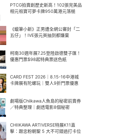
PTCG拍賣創歷史新高！102張完美品
相元祖寶可夢卡牌950萬港元落槌
《蠟筆小新》正男遭全網公審封「二
五仔」！IVE張元英抽到都嫌棄
柯南30週年展7.25登陸啟德雙子匯！
優惠門票$98起特典票送色紙
CARD FEST 2026｜8.15-16中港城
卡牌展有陀螺玩｜雙人9折門票優惠
劇場版Chiikawa人魚島的秘密前賣券
／特典整理｜劇透電影8個秘密
CHIIKAWA ARTIVERSE特展K11直
擊：跟忠粉朝聖 5 大不可錯過打卡位