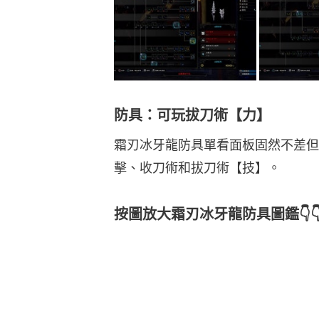
防具：可玩拔刀術【力】
霜刃冰牙龍防具單看面板固然不差但
擊、收刀術和拔刀術【技】。
按圖放大霜刃冰牙龍防具圖鑑👇👇