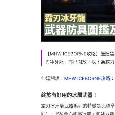
【MHW ICEBORNE攻略】繼
刃冰牙龍」亦已開放，以下為霜刃
伸延閱讀：
MHW ICEBORNE
終於有好用的冰屬武器！
霜刃冰牙龍武器系列的特徵是比標準
匠）、15%會心和高冰屬。和冰咒