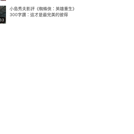
小島秀夫影評《蜘蛛俠：英雄重生》
300字讚：這才是最完美的彼得
:33