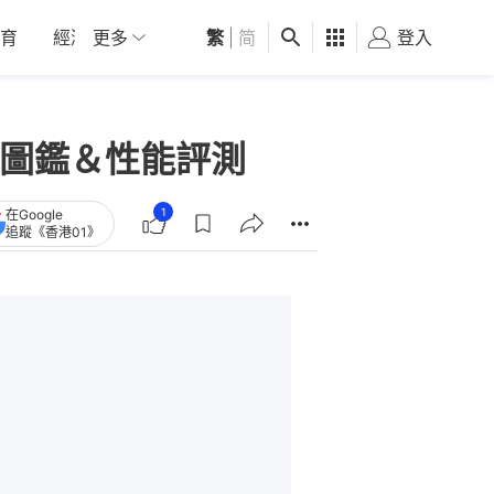
育
經濟
更多
01深圳
繁
觀點
|
简
健康
好食玩飛
登入
女
覽圖鑑＆性能評測
1
在Google
追蹤《香港01》