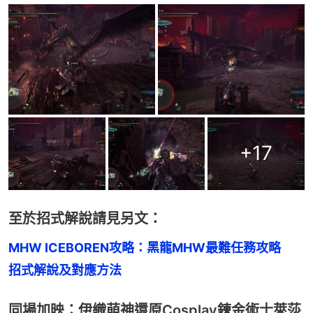
+
17
至於招式解說請見另文：
MHW ICEBOREN攻略：黑龍MHW最難任務攻略　
招式解說及對應方法
同場加映：伊織萌神還原Cosplay鍊金術士萊莎