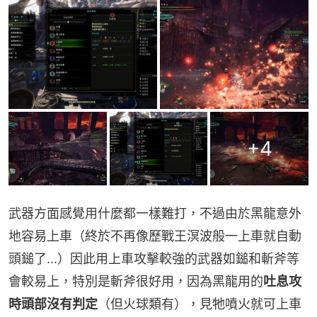
+
4
武器方面感覺用什麼都一樣難打，不過由於黑龍意外
地容易上車（終於不再像歷戰王溟波般一上車就自動
頭鎚了...）因此用上車攻擊較強的武器如鎚和斬斧等
會較易上，特別是斬斧很好用，因為黑龍用的
吐息攻
時頭部沒有判定
（但火球類有），見牠噴火就可上車