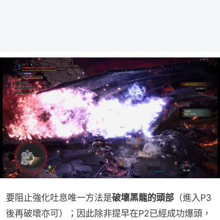
要阻止強化吐息唯一方法是
破壞黑龍的頭部
（進入P3
後再破壞亦可）；因此除非提早在P2已經成功爆頭，