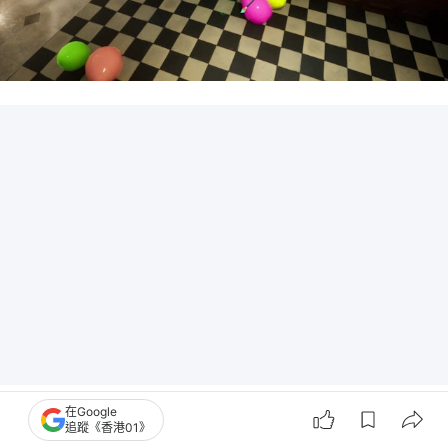
「姿態鎖定」機制會把你的角色永久固定在選定的位
在Google
追蹤《香港01》
置。一個蜷縮成像低階梯的身體，或者彎曲成幾何標