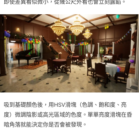
即使差異看似微小，從幾公尺外看也會立刻露餡。
吸到基礎顏色後，用HSV滑塊（色調、飽和度、亮
度）微調陰影或高光區域的色度。單單亮度滑塊在昏
暗角落就能決定你是否會被發現。