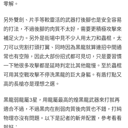
零解。
另外雙劍、片手等較靈活的武器打後腳也是安全容易
的打法，不過後腳的肉質不太好，需要更積極攻擊來
補足火力。另外是街場中見不少人用太刀和蟲棍，太
刀可以兜割打頭打翼、同時因為黑龍就算連招中間通
常也有空隙，因此大部份招式都可見切，只是要習慣
一下牠很多攻擊都是延時判定比其他龍慢。至於蟲棍
可用其空戰攻擊不停洗黑龍的巨大身軀。有盾打點又
高的長槍亦是理想之選。
黑龍弱龍屬3星，用龍屬最高的煌黑龍武器來打就再
適合不過，不過黑肉在削弱肉質後肉質也不錯，打純
物理亦沒有問題。以下是記者的斬斧配置，參考看看
就好：