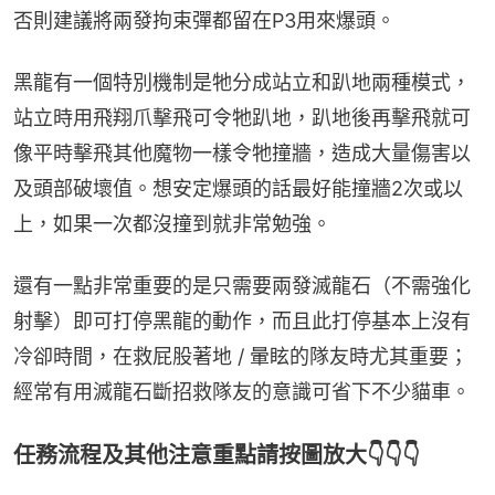
否則建議將兩發拘束彈都留在P3用來爆頭。
黑龍有一個特別機制是牠分成站立和趴地兩種模式，
站立時用飛翔爪擊飛可令牠趴地，趴地後再擊飛就可
像平時擊飛其他魔物一樣令牠撞牆，造成大量傷害以
及頭部破壞值。想安定爆頭的話最好能撞牆2次或以
上，如果一次都沒撞到就非常勉強。
還有一點非常重要的是只需要兩發滅龍石（不需強化
射擊）即可打停黑龍的動作，而且此打停基本上沒有
冷卻時間，在救屁股著地 / 暈眩的隊友時尤其重要；
經常有用滅龍石斷招救隊友的意識可省下不少貓車。
任務流程及其他注意重點請按圖放大👇👇👇