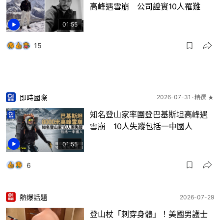
高峰遇雪崩 公司證實10人罹難
01:55
15
即時國際
2026-07-31
精選 ★
知名登山家率團登巴基斯坦高峰遇
雪崩 10人失蹤包括一中國人
01:55
6
熱爆話題
2026-07-29
登山杖「刺穿身體」！美國男護士