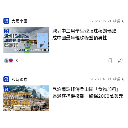
大國小事
2026-05-21
精選 ★
深圳中三男學生登頂珠穆朗瑪峰
成中國最年輕珠峰登頂男性
8
即時國際
2026-04-03
精選 ★
尼泊爾珠峰傳登山團「食物加料」
逼遊客搭機撤離 騙保2000萬美元
22