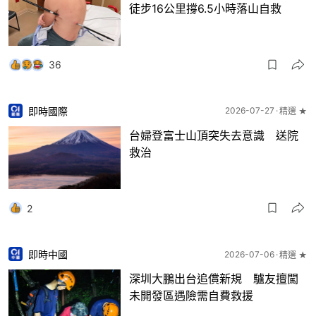
徒步16公里撐6.5小時落山自救
36
即時國際
2026-07-27
精選 ★
台婦登富士山頂突失去意識 送院
救治
2
即時中國
2026-07-06
精選 ★
深圳大鵬出台追償新規 驢友擅闖
未開發區遇險需自費救援