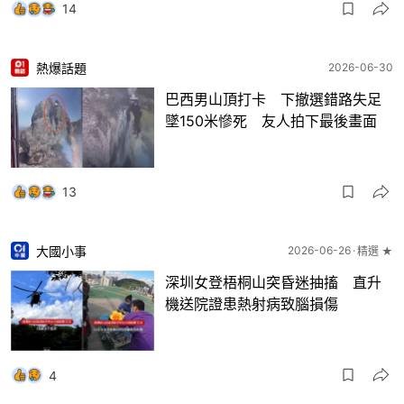
14
熱爆話題
2026-06-30
巴西男山頂打卡 下撤選錯路失足
墜150米慘死 友人拍下最後畫面
13
大國小事
2026-06-26
精選 ★
深圳女登梧桐山突昏迷抽搐 直升
機送院證患熱射病致腦損傷
4