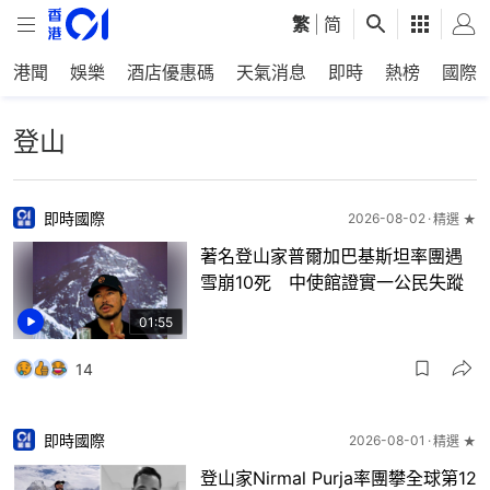
繁
|
简
港聞
娛樂
酒店優惠碼
天氣消息
即時
熱榜
國際
登山
即時國際
2026-08-02
精選 ★
著名登山家普爾加巴基斯坦率團遇
雪崩10死 中使館證實一公民失蹤
01:55
14
即時國際
2026-08-01
精選 ★
登山家Nirmal Purja率團攀全球第12