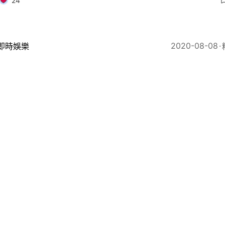
24
2020-08-08
即時娛樂
手】152劇照全收錄 黎耀祥陳豪全部型 李佳芯又佔幾
13
2020-08-07
即時娛樂
殺手】江美儀喊戲有層次又真實 視后級演技濃縮成一分