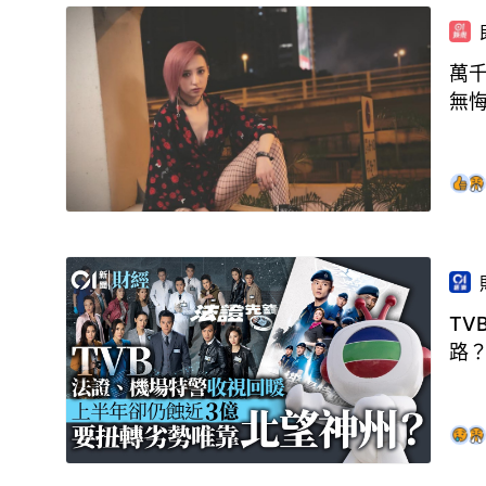
萬千
無
TV
路