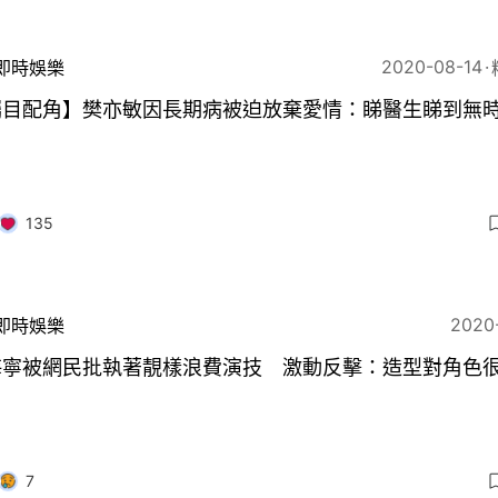
2020-08-14
即時娛樂
矚目配角】樊亦敏因長期病被迫放棄愛情：睇醫生睇到無
135
2020
即時娛樂
海寧被網民批執著靚樣浪費演技 激動反擊：造型對角色
7