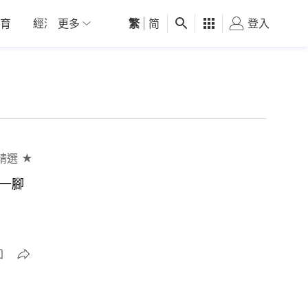
育
經濟
更多
01深圳
繁
觀點
|
简
健康
好食玩飛
登入
女
精選 ★
手一腳