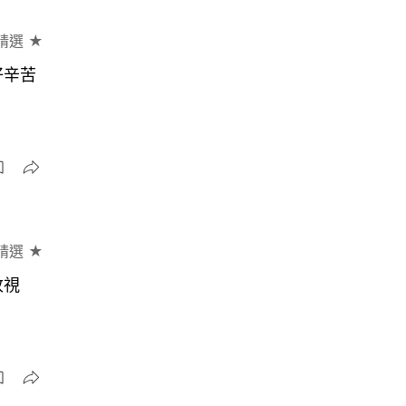
精選 ★
好辛苦
精選 ★
收視