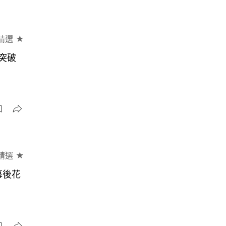
精選 ★
突破
精選 ★
幕後花