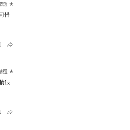
精選 ★
可惜
精選 ★
情很