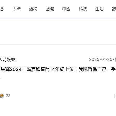
息
即時
熱榜
國際
中國
科技
生活
體
2025-01-20
即時娛樂
星輝2024｜龔嘉欣奮鬥14年終上位：我嘅嘢係自己一
立
73