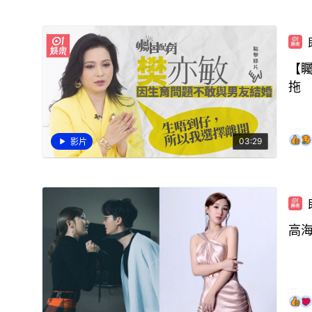
【
拖
03:29
影片
高