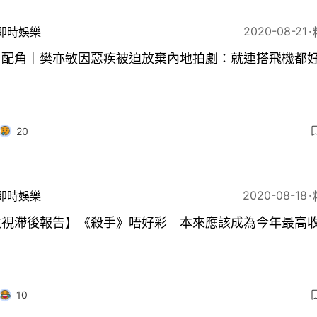
2020-08-21
即時娛樂
目配角｜樊亦敏因惡疾被迫放棄內地拍劇：就連搭飛機都
20
2020-08-18
即時娛樂
收視滯後報告】《殺手》唔好彩 本來應該成為今年最高
10