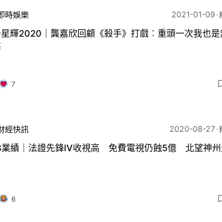
2021-01-09
即時娛樂
星輝2020｜龔嘉欣回顧《殺手》打戲︰重頭一次我也是
悔
7
2020-08-27
財經快訊
B業績｜法證先鋒IV收視高 免費電視仍蝕5億 北望神
？
6