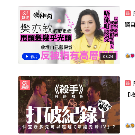
矚
03:24
影片
【