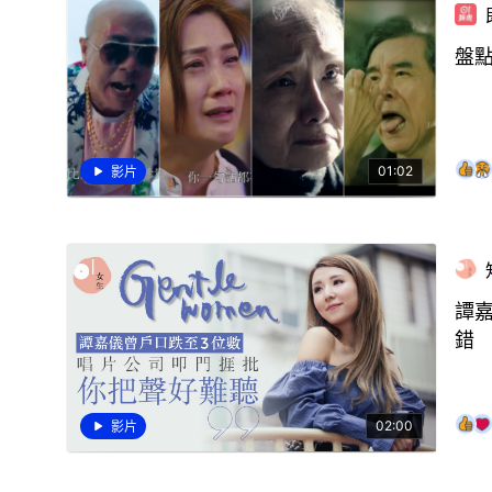
盤點
01:02
影片
譚
錯
02:00
影片