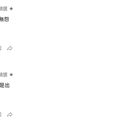
精選 ★
無怨
精選 ★
州是出