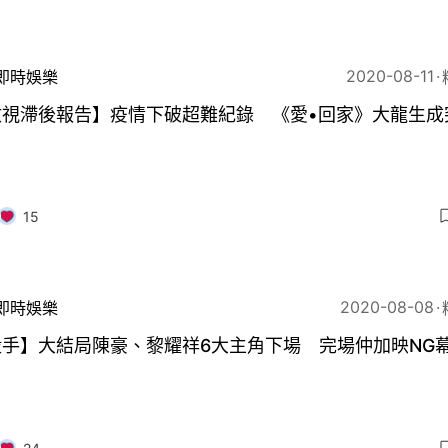
2020-08-11
即時娛樂
收視滯後報告】疫情下破超難紀錄 《愛•回家》大龍生成
15
2020-08-08
即時娛樂
殺手】大結局陳豪、黎耀祥6大主角下場 完場仲加映NG