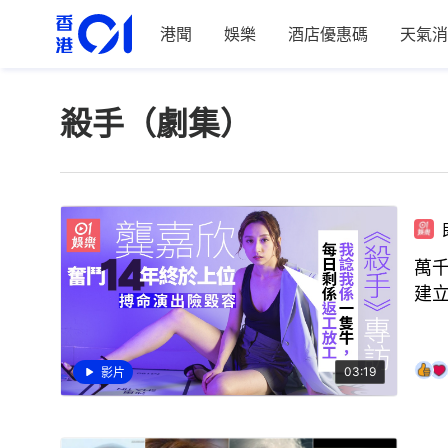
港聞
娛樂
酒店優惠碼
天氣消
殺手（劇集）
萬千
建
03:19
影片