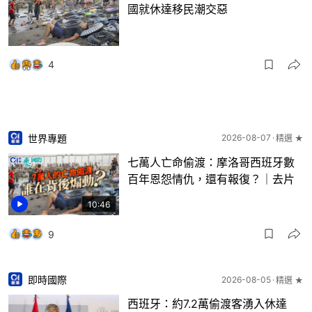
國就休達移民潮交惡
4
世界專題
2026-08-07
精選 ★
七萬人亡命偷渡：摩洛哥西班牙數
百年恩怨情仇，還有報復？｜去片
10:46
9
即時國際
2026-08-05
精選 ★
西班牙：約7.2萬偷渡客湧入休達