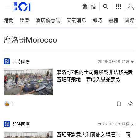
繁
|
简
港聞
娛樂
酒店優惠碼
天氣消息
即時
熱榜
國際
摩洛哥Morocco
即時國際
2026-08-08
精選 ★
摩洛哥7名的士司機涉載非法移民赴
西班牙飛地 罪成入獄兼罰款
1
即時國際
2026-08-08
精選 ★
西班牙對意大利實施入境管制 兩