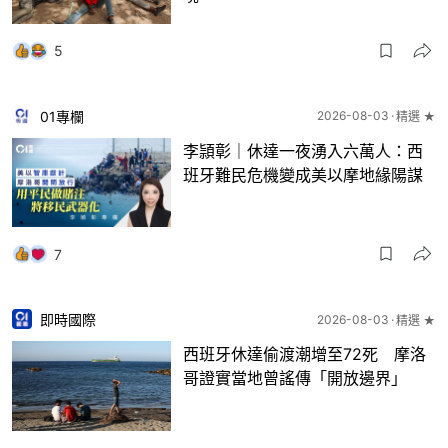
5
01專欄
2026-08-03
精選 ★
李頴彰｜休達一夜湧入六萬人：西
班牙難民危機變成美以摩地緣陽謀
7
即時國際
2026-08-03
精選 ★
西班牙休達偷渡潮增至72死 摩洛
哥證實當地曾謠傳「開放邊界」