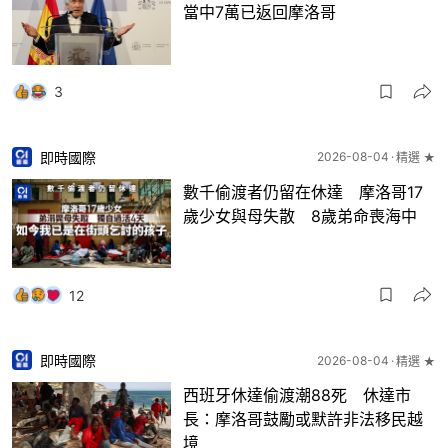
當中7萬已返回摩洛哥
3
即時國際
2026-08-04
精選 ★
數千偷渡者仍留在休達 摩洛哥17
歲少女與母失散 8歲弟命喪海中
12
即時國際
2026-08-04
精選 ★
西班牙休達偷渡潮88死 休達市
長：摩洛哥鼓勵或默許非法移民越
境