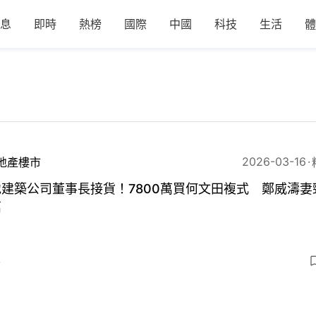
息
即時
熱榜
國際
中國
科技
生活
體
2026-03-16
地產樓市
建築公司董事長接貨！7800萬買何文田複式 鄭威濤妻
萬
4