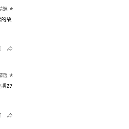
精選 ★
它的故
精選 ★
期27