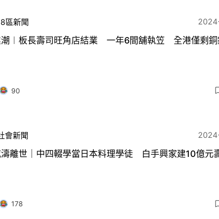
2024
18區新聞
業潮︱板長壽司旺角店結業 一年6間舖執笠 全港僅剩銅
90
2024
社會新聞
威濤離世｜中四輟學當日本料理學徒 白手興家建10億元
178