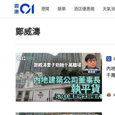
港聞
娛樂
酒店優惠碼
天氣消
鄭威濤
內地
千