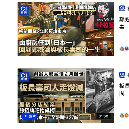
鄭
事
板
間
01:00
影片