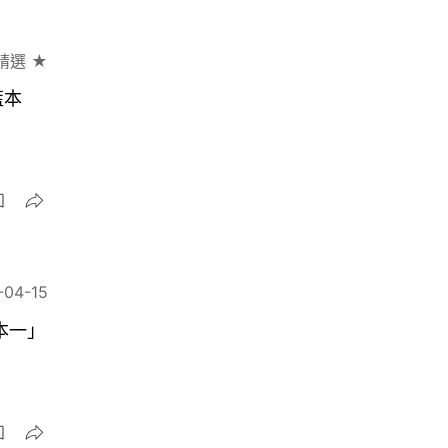
精選 ★
藍本
-04-15
本一」