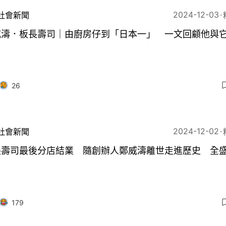
2024-12-03
社會新聞
威濤．板長壽司｜由廚房仔到「日本一」 一文回顧他與
26
2024-12-02
社會新聞
長壽司最後分店結業 隨創辦人鄭威濤離世走進歷史 全盛
179