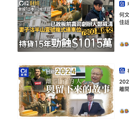
何文
佳
20
離