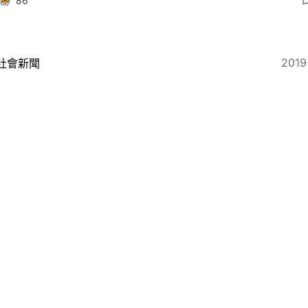
86
2019
社會新聞
板前壽司」創辦人鄭威濤 指其律師專業疏忽 入稟求賠
6
2019
社會新聞
威濤擬出售板前股份促成「大和解」 官指涉利益衝突裁