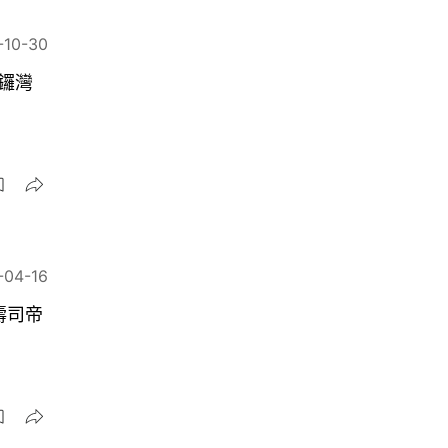
-10-30
鑼灣
-04-16
壽司帝