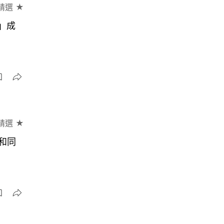
精選 ★
」成
精選 ★
和同