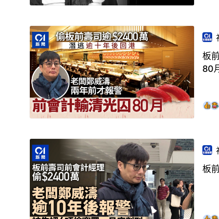
板前
80
板