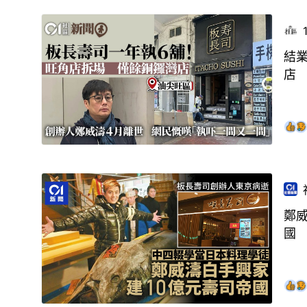
結
店
鄭
國