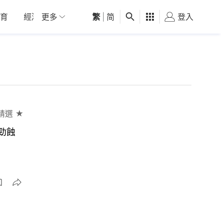
育
經濟
更多
01深圳
繁
觀點
|
简
健康
好食玩飛
登入
女
精選 ★
勁蝕