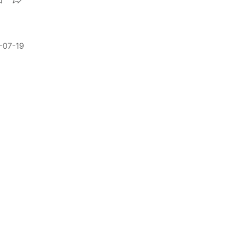
-07-19
償
-04-18
無效