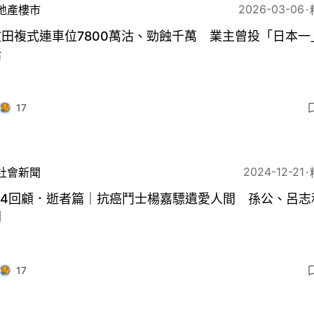
2026-03-06
地產樓市
田複式連車位7800萬沽、勁蝕千萬 業主曾投「日本一
話
17
2024-12-21
社會新聞
24回顧．逝者篇｜抗癌鬥士楊嘉驃遺愛人間 孫公、呂志
開
17