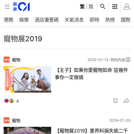
繁
|
简
港聞
娛樂
酒店優惠碼
天氣消息
即時
熱榜
國際
寵物展2019
寵物
2020-01-13
特約內容
【主子】如果你愛寵物如命 這幾件
事你一定做過
4
寵物
2019-07-05
【寵物展2019】業界料損失逾二千