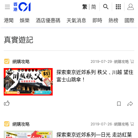
繁
|
简
港聞
娛樂
酒店優惠碼
天氣消息
即時
熱榜
國際
真實遊記
網購攻略
2019-07-29
網購攻略
探索東京近郊系列 秩父﹑川越 望住
富士山跳傘！
網購攻略
2019-07-26
網購攻略
探索東京近郊系列—日光 走訪紅葉