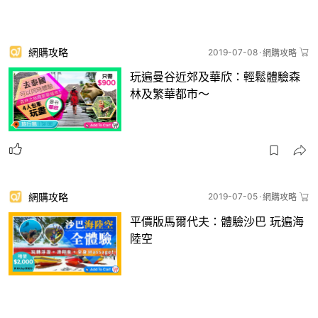
網購攻略
2019-07-08
網購攻略
玩遍曼谷近郊及華欣：輕鬆體驗森
林及繁華都市～
網購攻略
2019-07-05
網購攻略
平價版馬爾代夫：體驗沙巴 玩遍海
陸空