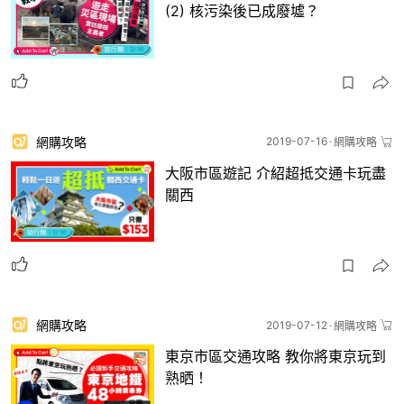
(2) 核污染後已成廢墟？
網購攻略
2019-07-16
網購攻略
大阪市區遊記 介紹超抵交通卡玩盡
關西
網購攻略
2019-07-12
網購攻略
東京市區交通攻略 教你將東京玩到
熟晒！