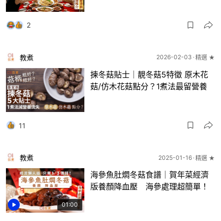
2
教煮
2026-02-03
精選 ★
揀冬菇貼士｜靚冬菇5特徵 原木花
菇/仿木花菇點分？1煮法最留營養
11
教煮
2025-01-16
精選 ★
海參魚肚燜冬菇食譜｜賀年菜經濟
版養顏降血壓 海參處理超簡單！
01:00