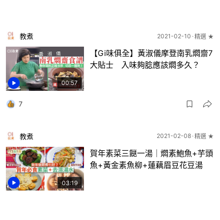
教煮
2021-02-10
精選 ★
【Gi味俱全】黃淑儀摩登南乳燜齋7
大貼士 入味夠腍應該燜多久？
00:57
7
教煮
2021-02-08
精選 ★
賀年素菜三餸一湯｜燜素鮑魚+芋頭
魚+黃金素魚柳+蓮藕眉豆花豆湯
03:19
4