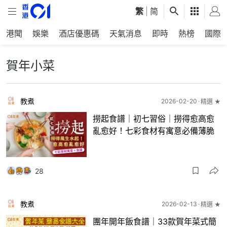
繁
|
简
港聞
娛樂
酒店優惠碼
天氣消息
即時
熱榜
國際
賀年小菜
教煮
2026-02-20
精選 ★
撈起食譜｜初七習俗｜撈得愈高愈
亂愈好！七彩食材有寓意必備薄脆
28
教煮
2026-02-13
精選 ★
團年開年飯食譜｜33款賀年菜式簡