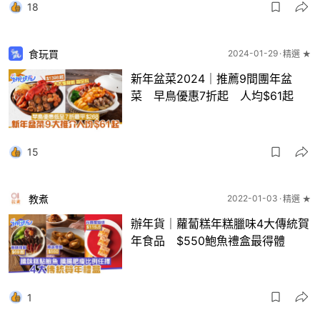
18
食玩買
2024-01-29
精選 ★
新年盆菜2024｜推薦9間團年盆
菜 早鳥優惠7折起 人均$61起
15
教煮
2022-01-03
精選 ★
辦年貨｜蘿蔔糕年糕臘味4大傳統賀
年食品 $550鮑魚禮盒最得體
1