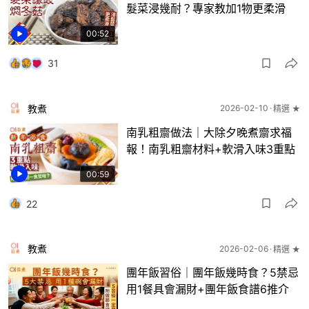
髮菜浸幾耐？專家教加1物更柔滑
00:52
31
教煮
2026-02-10
精選 ★
南乳粗齋做法｜大除夕晚煮齋求福
報！南乳粗齋材料+軟滑入味3重點
00:59
22
教煮
2026-02-06
精選 ★
團年飯習俗｜團年飯幾時食？5禁忌
用1餐具會漏財+團年飯食譜6推介