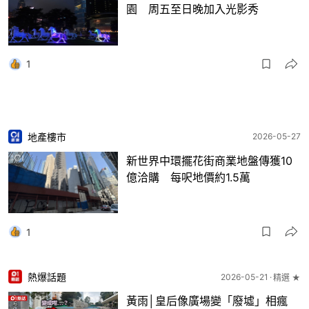
園 周五至日晚加入光影秀
1
地產樓市
2026-05-27
新世界中環擺花街商業地盤傳獲10
億洽購 每呎地價約1.5萬
1
熱爆話題
2026-05-21
精選 ★
黃雨│皇后像廣場變「廢墟」相瘋