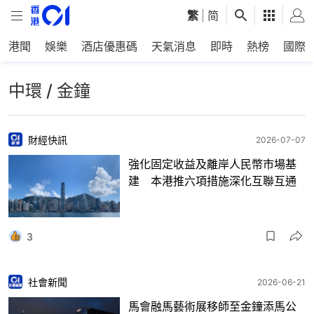
繁
|
简
港聞
娛樂
酒店優惠碼
天氣消息
即時
熱榜
國際
中環 / 金鐘
財經快訊
2026-07-07
強化固定收益及離岸人民幣市場基
建 本港推六項措施深化互聯互通
3
社會新聞
2026-06-21
馬會融馬藝術展移師至金鐘添馬公