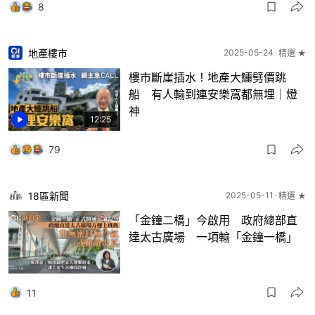
8
地產樓市
2025-05-24
精選 ★
樓市斷崖插水！地產大鱷劈價跳
船 有人輸到連安樂窩都無埋｜燈
神
12:25
79
18區新聞
2025-05-11
精選 ★
「金鐘二橋」今啟用 政府總部直
達太古廣場 一項輸「金鐘一橋」
11