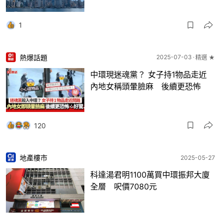
1
熱爆話題
2025-07-03
精選 ★
中環現迷魂黨？ 女子持1物品走近
內地女稱頭暈臉麻 後續更恐怖
120
地產樓市
2025-05-27
科達湯君明1100萬買中環振邦大廈
全層 呎價7080元