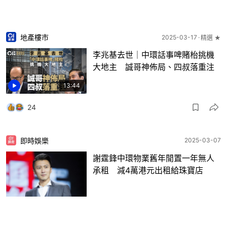
地產樓市
2025-03-17
精選 ★
李兆基去世｜中環話事啤賭枱挑機
大地主 誠哥神佈局、四叔落重注
13:44
24
即時娛樂
2025-03-07
謝霆鋒中環物業舊年閒置一年無人
承租 減4萬港元出租給珠寶店
8