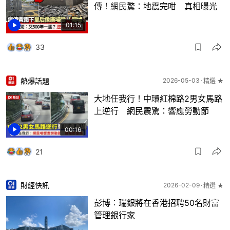
傳！網民驚：地震完咁 真相曝光
01:15
33
熱爆話題
2026-05-03
精選 ★
大地任我行！中環紅棉路2男女馬路
上逆行 網民震驚：響應勞動節
00:16
21
財經快訊
2026-02-09
精選 ★
彭博︰瑞銀將在香港招聘50名財富
管理銀行家