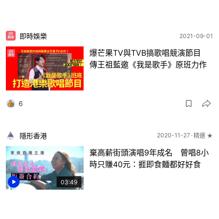
即時娛樂
2021-09-01
爆芒果TV與TVB搞歌唱競演節目
傳王祖藍邀《我是歌手》原班力作
6
隱形香港
2020-11-27
精選 ★
棄高薪街頭演唱9年成名 曾唱8小
時只賺40元：捱即食麵都好好食
03:49
7