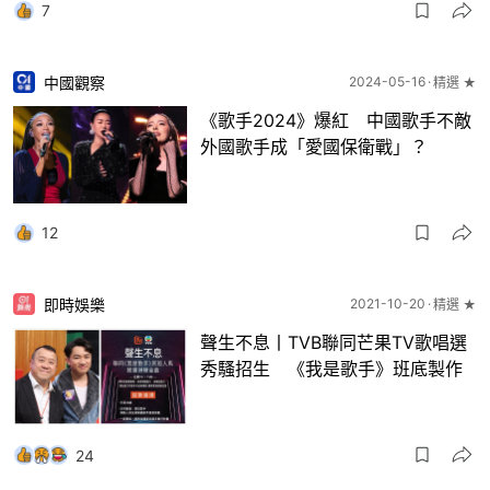
7
中國觀察
2024-05-16
精選 ★
《歌手2024》爆紅 中國歌手不敵
外國歌手成「愛國保衛戰」？
12
即時娛樂
2021-10-20
精選 ★
聲生不息丨TVB聯同芒果TV歌唱選
秀騷招生 《我是歌手》班底製作
24