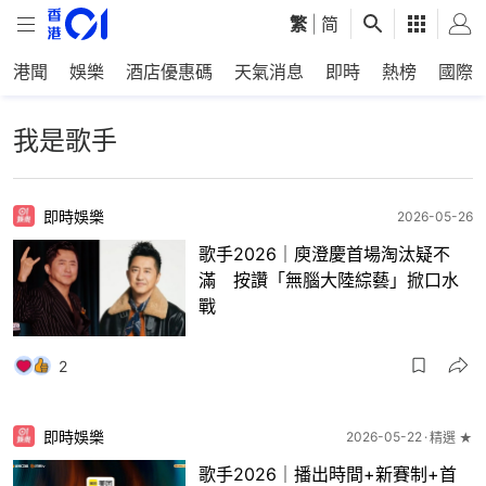
繁
|
简
港聞
娛樂
酒店優惠碼
天氣消息
即時
熱榜
國際
我是歌手
即時娛樂
2026-05-26
歌手2026｜庾澄慶首場淘汰疑不
滿 按讚「無腦大陸綜藝」掀口水
戰
2
即時娛樂
2026-05-22
精選 ★
歌手2026｜播出時間+新賽制+首