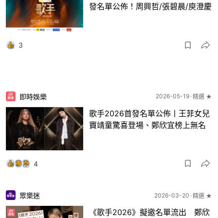
發名單公佈！周興哲/張碧晨/庾澄慶
3
即時娛樂
2026-05-19
精選 ★
歌手2026首發名單公佈丨王菲女兒
竇靖童驚喜登場、鄭欣宜榜上無名
4
眾樂迷
2026-03-20
精選 ★
《歌手2026》擬邀名單流出 鄭欣