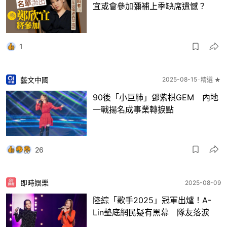
宜或會參加彌補上季缺席遺憾？
1
藝文中國
2025-08-15
精選 ★
90後「小巨肺」鄧紫棋GEM 內地
一戰揚名成事業轉捩點
26
即時娛樂
2025-08-09
陸綜「歌手2025」冠軍出爐！A-
Lin墊底網民疑有黑幕 隊友落淚