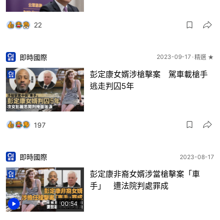
22
即時國際
2023-09-17
精選 ★
彭定康女婿涉槍擊案 駕車載槍手
逃走判囚5年
197
即時國際
2023-08-17
彭定康非裔女婿涉當槍擊案「車
手」 遭法院判處罪成
00:54