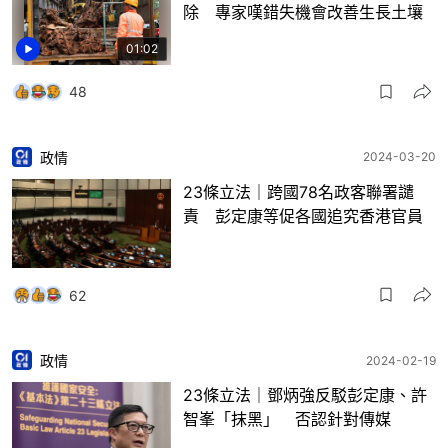
除 專家嘆錯失機會改善生長土壤
01:02
48
政情
2024-03-20
23條立法｜跨國78名政客聯署譴
責 彭定康等促各國追究香港官員
62
政情
2024-02-19
23條立法｜鄧炳強反駁彭定康、許
智峯「抹黑」 否認針對傳媒