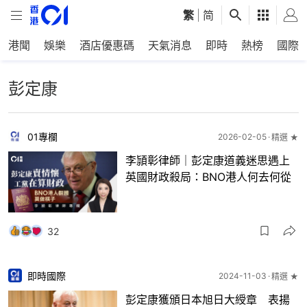
繁
|
简
港聞
娛樂
酒店優惠碼
天氣消息
即時
熱榜
國際
彭定康
01專欄
2026-02-05
精選 ★
李頴彰律師｜彭定康道義迷思遇上
英國財政殺局：BNO港人何去何從
32
即時國際
2024-11-03
精選 ★
彭定康獲頒日本旭日大綬章 表揚