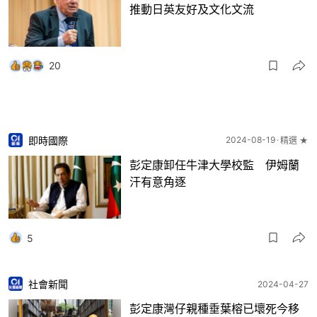
推動日英友好及文化文流
20
即時國際
2024-08-19
精選 ★
彭定康卸任牛津大學校監 伊姆蘭
汗有意角逐
5
社會新聞
2024-04-27
彭定康灣仔親種垂葉榕已壞死今移