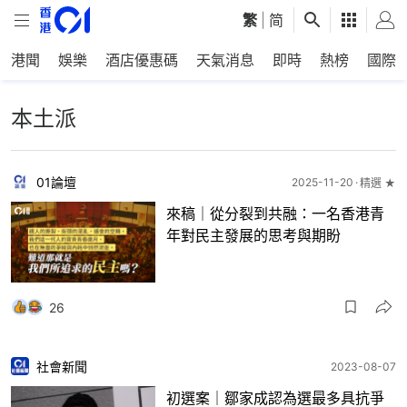
繁
|
简
港聞
娛樂
酒店優惠碼
天氣消息
即時
熱榜
國際
本土派
01論壇
2025-11-20
精選 ★
來稿｜從分裂到共融：一名香港青
年對民主發展的思考與期盼
26
社會新聞
2023-08-07
初選案｜鄒家成認為選最多具抗爭