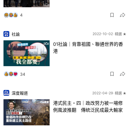
4
社論
2022-10-02
精選 ★
01社論｜背靠祖國、聯通世界的香
港
34
深度報道
2022-04-29
精選 ★
港式民主・四｜政改努力被一場修
例風波推翻 傳統泛民成最大輸家