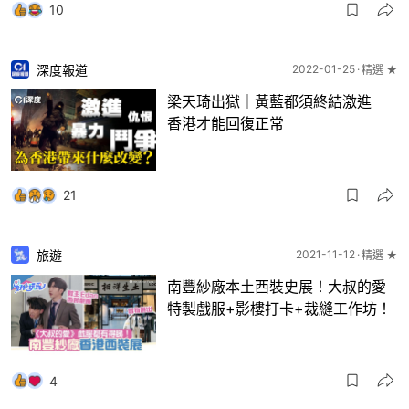
10
深度報道
2022-01-25
精選 ★
梁天琦出獄｜黃藍都須終結激進
香港才能回復正常
21
旅遊
2021-11-12
精選 ★
南豐紗廠本土西裝史展！大叔的愛
特製戲服+影樓打卡+裁縫工作坊！
4