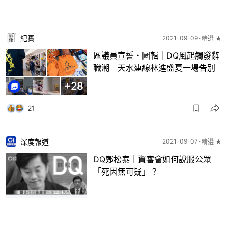
紀實
2021-09-09
精選 ★
區議員宣誓・圖輯｜DQ風起觸發辭
職潮 天水連線林進盛夏一場告別
+
28
21
深度報道
2021-09-07
精選 ★
DQ鄭松泰｜資審會如何說服公眾
「死因無可疑」？
6