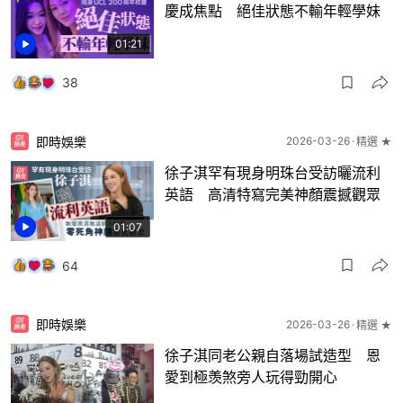
慶成焦點 絕佳狀態不輸年輕學妹
01:21
38
即時娛樂
2026-03-26
精選 ★
徐子淇罕有現身明珠台受訪曬流利
英語 高清特寫完美神顏震撼觀眾
01:07
64
即時娛樂
2026-03-26
精選 ★
徐子淇同老公親自落場試造型 恩
愛到極羡煞旁人玩得勁開心