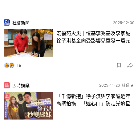
社會新聞
2025-12-09
宏福苑火災｜恒基李兆基及李家誠
徐子淇基金向受影響兒童發一萬元
19
即時娛樂
2025-11-26
精選 ★
「千億新抱」徐子淇與李家誠近年
高調拍拖 「遮心口」防走光追星
14