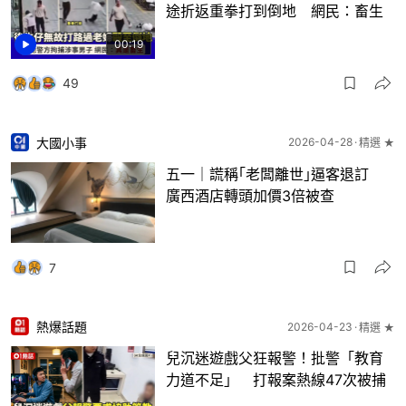
途折返重拳打到倒地 網民：畜生
00:19
49
大國小事
2026-04-28
精選 ★
五一｜謊稱｢老闆離世｣逼客退訂
廣西酒店轉頭加價3倍被查
7
熱爆話題
2026-04-23
精選 ★
兒沉迷遊戲父狂報警！批警「教育
力道不足」 打報案熱線47次被捕