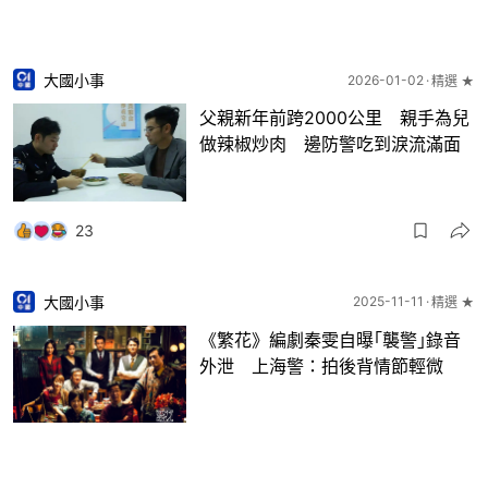
大國小事
2026-01-02
精選 ★
父親新年前跨2000公里 親手為兒
做辣椒炒肉 邊防警吃到淚流滿面
23
大國小事
2025-11-11
精選 ★
《繁花》編劇秦雯自曝｢襲警｣錄音
外泄 上海警：拍後背情節輕微