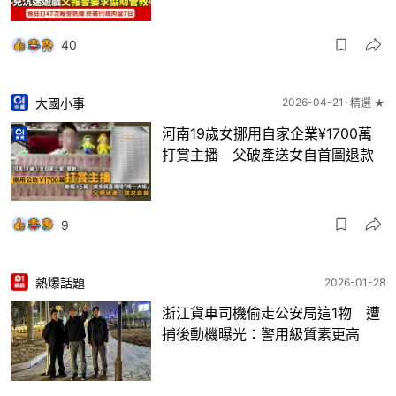
40
大國小事
2026-04-21
精選 ★
河南19歲女挪用自家企業¥1700萬
打賞主播 父破產送女自首圖退款
9
熱爆話題
2026-01-28
浙江貨車司機偷走公安局這1物 遭
捕後動機曝光：警用級質素更高