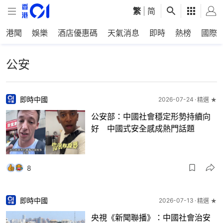
繁
|
简
港聞
娛樂
酒店優惠碼
天氣消息
即時
熱榜
國際
公安
即時中國
2026-07-24
精選 ★
公安部：中國社會穩定形勢持續向
好 中國式安全感成熱門話題
8
即時中國
2026-07-13
精選 ★
央視《新聞聯播》：中國社會治安