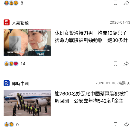
8
人氣話題
2026-01-13
休班女警遇持刀男 推開10歲兒子
捨命力戰險被割頸動脈 縫30多針
14
即時中國
2026-01-08
精選 ★
逾7600名妙瓦底中國籍電騙犯被押
解回國 公安去年拘542名｢金主｣
9