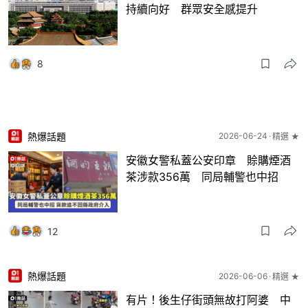
持續向好 群眾安全感提升
8
熱爆話題
2026-06-24
精選 ★
安徽女警私蓋公安印章 賒購煙酒
茶涉款356萬 同局輔警也中招
12
熱爆話題
2026-06-06
精選 ★
有片！後生仔街頭無故打阿婆 中