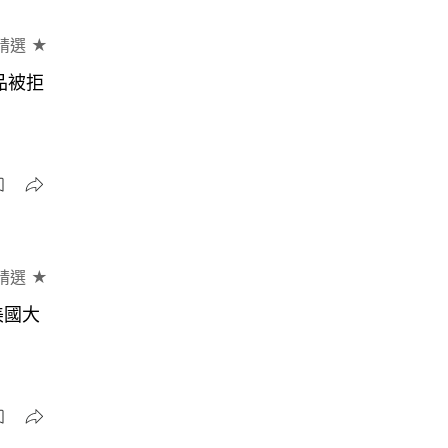
精選 ★
品被拒
精選 ★
美國大