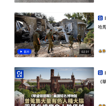
哈
02:31
影片
《