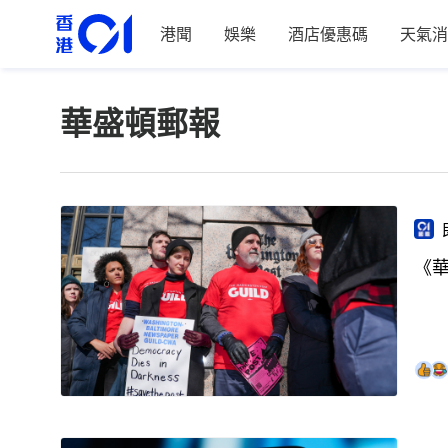
港聞
娛樂
酒店優惠碼
天氣消
華盛頓郵報
《