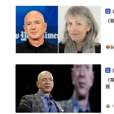
《華
《
選
1