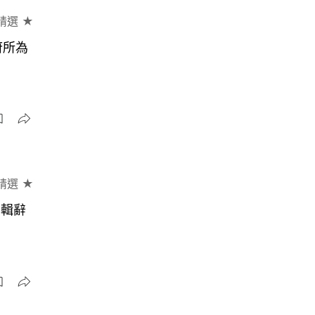
精選 ★
府所為
精選 ★
編輯辭