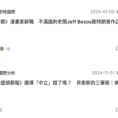
2025-01-05
即時國際
郵》漫畫家辭職 不滿諷刺老闆Jeff Bezos跪特朗普作
15
2024-11-01
國際分析
華盛頓郵報》選擇「中立」錯了嗎？ 貝索斯的三筆賬｜
2