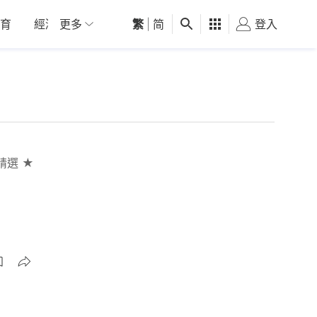
育
經濟
更多
01深圳
繁
觀點
|
简
健康
好食玩飛
登入
女
精選 ★