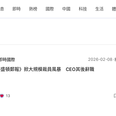
息
即時
熱榜
國際
中國
科技
生活
體
2026-02-08
即時國際
華盛頓郵報》掀大規模裁員風暴 CEO其後辭職
13