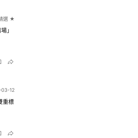
精選 ★
清場」
-03-12
雙重標