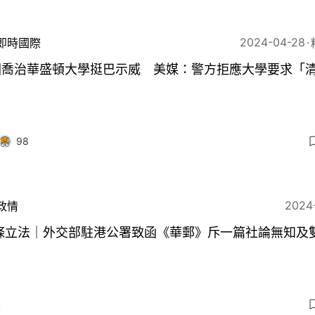
2024-04-28
即時國際
國喬治華盛頓大學挺巴示威 美媒：警方拒應大學要求「
98
2024
政情
3條立法｜外交部駐港公署致函《華郵》斥一篇社論無知及
4