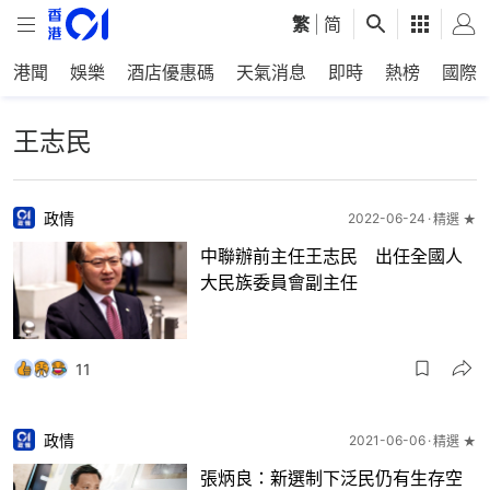
繁
|
简
港聞
娛樂
酒店優惠碼
天氣消息
即時
熱榜
國際
王志民
政情
2022-06-24
精選 ★
中聯辦前主任王志民 出任全國人
大民族委員會副主任
11
政情
2021-06-06
精選 ★
張炳良：新選制下泛民仍有生存空