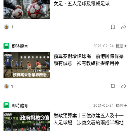
女足、五人足球及電競足球
1
即時體育
2021-02-24
精選 ★
預算案倡增建球場 前港腳陳偉豪
讚有誠意 卻有教練批捉錯用神
1
即時體育
2021-02-24
精選 ★
財政預算案｜三億改建五人及十一
人足球場 涉康文署約兩成半場地