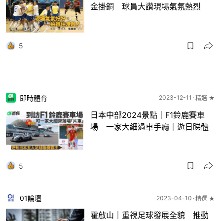
金掛銅 球員大讚現場氣氛熱烈
5
即時體育
2023-12-11
精選 ★
日本中部2024景點｜F1鈴鹿賽車
場 一家大細過車手癮｜遊日睇體
5
01論壇
2023-04-10
精選 ★
霍啟山｜重視足球發展全貌 推動