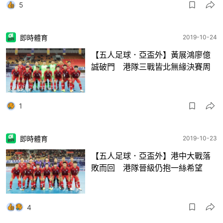
5
即時體育
2019-10-24
【五人足球．亞盃外】黃展鴻廖億
誠破門 港隊三戰皆北無緣決賽周
1
即時體育
2019-10-23
【五人足球．亞盃外】港中大戰落
敗而回 港隊晉級仍抱一絲希望
4