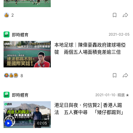
2
即時體育
2021-02-05
本地足球｜陳偉豪轟政府建球場俹
簁 兩個五人場面積竟差逾三倍
8
即時體育
2021-01-10
精選 ★
港足日與夜．何信賢2│香港人踢
法 五人賽中尋 「矮仔都踢到」
02:05