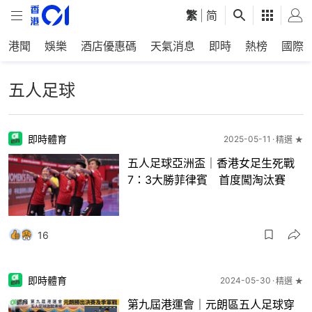
繁
|
简
港聞
娛樂
酒店優惠碼
天氣消息
即時
熱榜
國際
五人足球
即時體育
2025-05-11
精選 ★
五人足球亞洲盃｜香港女足生死戰
7：3大勝菲律賓 首度闖淘汰賽
16
即時體育
2024-05-30
精選 ★
第九屆港運會｜元朗區五人足球穿