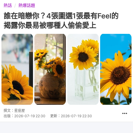
熱話
熱爆話題
誰在暗戀你？4張圖選1張最有Feel的
揭露你最易被哪種人偷偷愛上
撰文：
星座屋
出版：
2026-07-19 22:30
更新：
2026-07-19 22:30