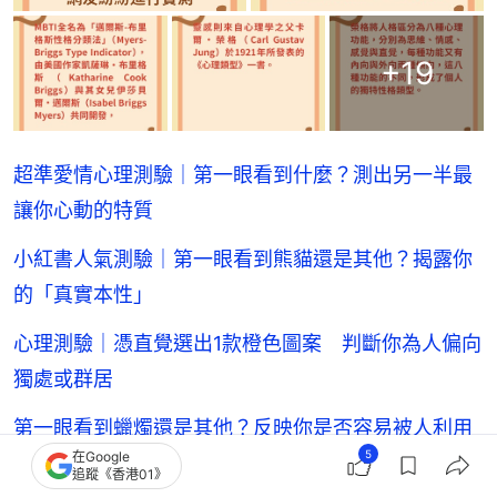
+
19
超準愛情心理測驗｜第一眼看到什麼？測出另一半最
讓你心動的特質
小紅書人氣測驗｜第一眼看到熊貓還是其他？揭露你
的「真實本性」
心理測驗｜憑直覺選出1款橙色圖案 判斷你為人偏向
獨處或群居
第一眼看到蠟燭還是其他？反映你是否容易被人利用
5
在Google
的「好好先生」
追蹤《香港01》