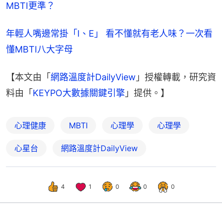
MBTI更準？
年輕人嘴邊常掛「I、E」 看不懂就有老人味？一次看
懂MBTI八大字母
【本文由「
網路溫度計DailyView
」授權轉載，研究資
料由「
KEYPO大數據關鍵引擎
」提供。】
心理健康
MBTI
心理學
心理學
心星台
網路溫度計DailyView
4
1
0
0
0