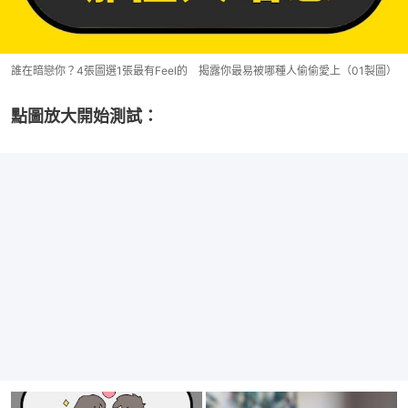
誰在暗戀你？4張圖選1張最有Feel的 揭露你最易被哪種人偷偷愛上（01製圖）
點圖放大開始測試：