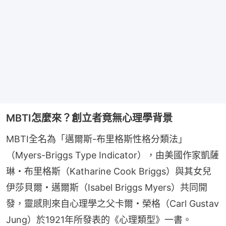
MBTI怎麼來？創立者竟無心理學背景
MBTI全名為「邁爾斯-布里格斯性格分類法」
（Myers-Briggs Type Indicator），由美國作家凱薩
琳・布里格斯（Katharine Cook Briggs）與其女兒
伊莎貝爾・邁爾斯（Isabel Briggs Myers）共同開
發，靈感則來自心理學之父卡爾・榮格（Carl Gustav 
Jung）於1921年所發表的《心理類型》一書。