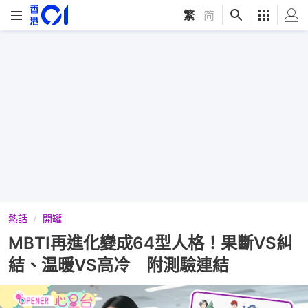
繁
|
简
熱話
開罐
MBTI再進化變成64型人格！果斷VS糾
結、温暖VS高冷 附測驗連結