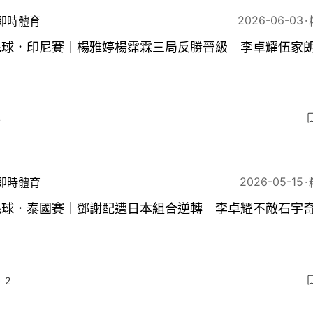
2026-06-03
即時體育
毛球．印尼賽｜楊雅婷楊霈霖三局反勝晉級 李卓耀伍家
4
2026-05-15
即時體育
毛球．泰國賽｜鄧謝配遭日本組合逆轉 李卓耀不敵石宇
2