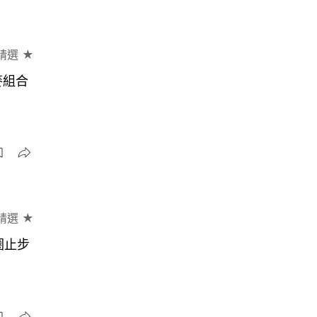
精選 ★
麥組合
精選 ★
圈止步