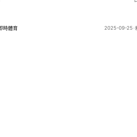
4
2025-09-25
即時體育
毛球韓國賽｜楊楊配負日本組合無緣8強 李卓耀傷出退賽
5
2025-09-11
即時體育
毛球香港賽｜港隊主場出擊賽程＋戰果一覽 鄧謝配晉級8