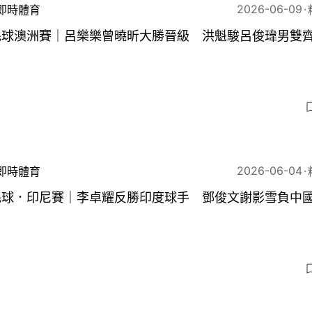
2026-06-09
即時體育
毛球澳洲賽｜呂樂樂曾曉昕大勝晉級 洪魁駿呂俊瑋男雙
3
2026-06-04
即時體育
毛球．印尼賽｜李卓耀反勝印度球手 鄧俊文謝影雪負中