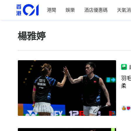
港聞
娛樂
酒店優惠碼
天氣消
楊雅婷
羽
柔