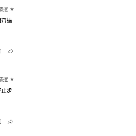
精選 ★
朗齊過
精選 ★
奇止步