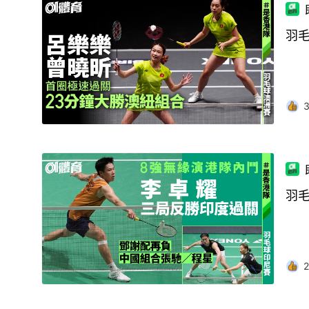
羽
羽
2