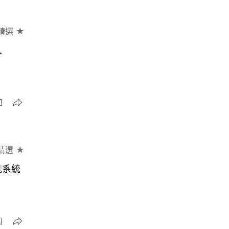
精選 ★
人
精選 ★
能系統