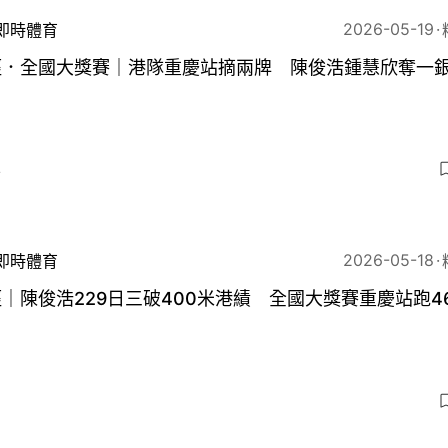
2026-05-19
即時體育
徑．全國大獎賽｜港隊重慶站摘兩牌 陳俊浩鍾慧欣奪一
4
2026-05-18
即時體育
｜陳俊浩229日三破400米港績 全國大獎賽重慶站跑46
6