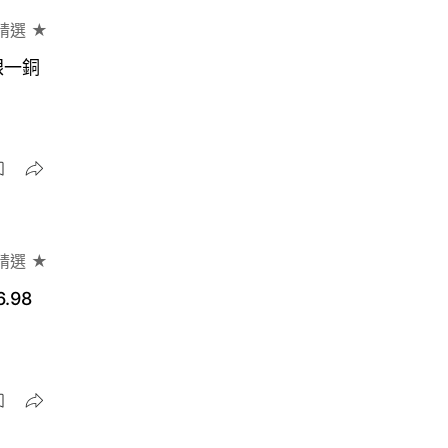
精選 ★
銀一銅
精選 ★
.98