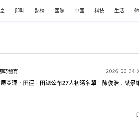
息
即時
熱榜
國際
中國
科技
生活
體
2026-06-24
即時體育
古屋亞運．田徑｜田總公布27人初選名單 陳俊浩﹑葉景