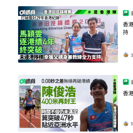
香
持
香