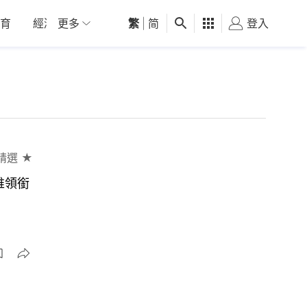
育
經濟
更多
01深圳
繁
觀點
|
简
健康
好食玩飛
登入
女
精選 ★
維領銜