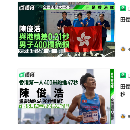
田
田徑
秒