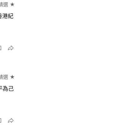
精選 ★
香港紀
精選 ★
平為己