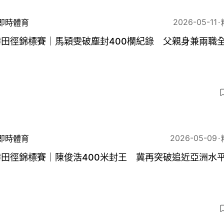
2026-05-11
即時體育
港田徑錦標賽｜馬穎雯破塵封400欄紀錄 父親身兼兩職
3
2026-05-09
即時體育
港田徑錦標賽｜陳俊浩400米封王 冀再突破追近亞洲水
5