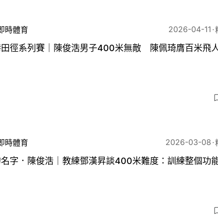
2026-04-11
即時體育
港田徑系列賽｜陳俊浩男子400米無敵 陳佩琦膺百米飛
2026-03-08
即時體育
的名字．陳俊浩｜教練鄧漢昇談400米難度：訓練整個功
3