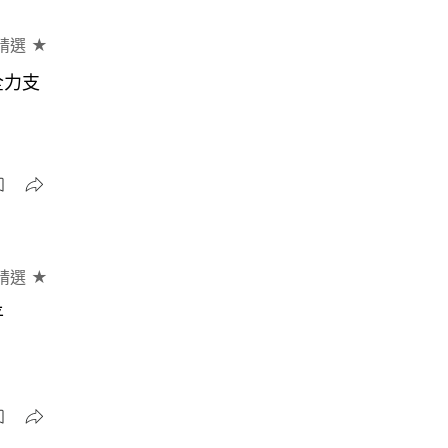
精選 ★
全力支
精選 ★
平