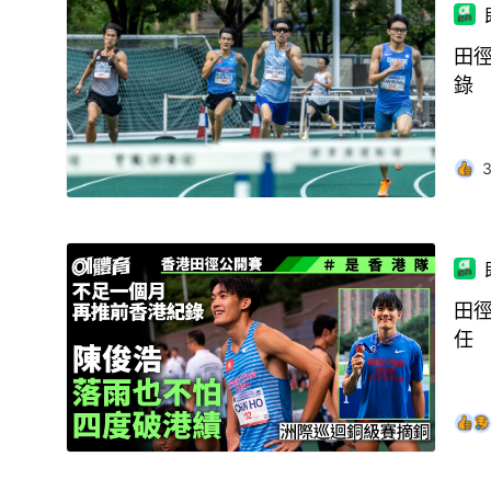
田徑
錄
田徑
任