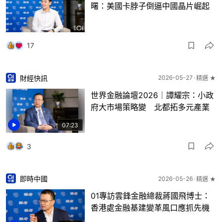
曙：美國卡脖子倒逼中國晶片崛起
17
財經快訊
2026-05-27
精選 ★
世界金融論壇2026｜譚耀宗：小政
府大市場策略變 北都拓多元產業
07:23
3
即時中國
2026-05-26
精選 ★
01專訪雲鋒金融總裁蔣國飛博士：
香港處金融基建變革風口應抓先機