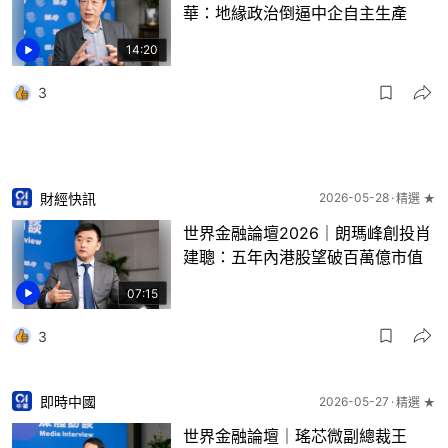
華：地緣政治倒逼中企自主生產
14:20
3
財經快訊
2026-05-28
精選 ★
世界金融論壇2026｜朗瑪峰創投肖
建聰：五年內港股望破百萬億市值
07:15
3
即時中國
2026-05-27
精選 ★
世界金融論壇｜瑤芯微副總裁王