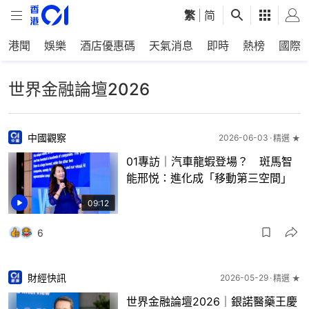
繁
|
简
港聞
娛樂
酒店優惠碼
天氣消息
即時
熱榜
國際
世界金融論壇2026
中國觀察
2026-06-03
精選 ★
01專訪｜汽車龍蝦登場？ 斑馬智
能邢悦：進化成「移動第三空間」
09:12
6
財經快訊
2026-05-29
精選 ★
世界金融論壇2026｜銀諾醫藥王慶