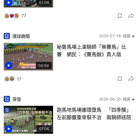
01:06
77
環球趣聞
2025-07-18
精選 ★
秘魯馬場上演騎師「無賽馬」比
賽 網民：《賽馬娘》真人版
00:50
17
突發
2025-06-25
精選 ★
跑馬地馬場連環墮馬 「四季醒」
左前腳嚴重骨裂不治 兩騎師送院
01:06