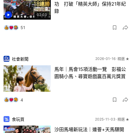
功 打破「精英大師」保持21年紀
錄
02:03
51
社會新聞
2026-01-16
精選 ★
馬年｜馬會15項活動一覽 彭福公
園騎小馬、尋寶遊戲贏百萬元獎賞
4
食玩買
2025-11-03
精選 ★
沙田馬場新玩法｜連薈+天馬驛開