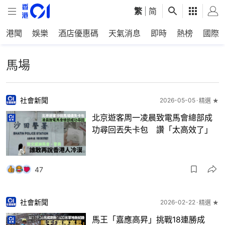
繁
|
简
港聞
娛樂
酒店優惠碼
天氣消息
即時
熱榜
國際
馬場
社會新聞
2026-05-05
精選 ★
北京遊客周一凌晨致電馬會總部成
功尋回丟失卡包 讚「太高效了」
47
社會新聞
2026-02-22
精選 ★
馬王「嘉應高昇」挑戰18連勝成