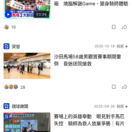
箱 燒腦解謎Game、變身騎師體驗
03:34
16
突發
2025-10-19
精選 ★
沙田馬場58歲男觀賞賽事期間暈
倒 昏迷送院搶救
28
環球趣聞
2025-09-26
精選 ★
賽場上的英雄舉動 眼見對手馬匹
失控 騎師為救人放棄爭勝｜有片