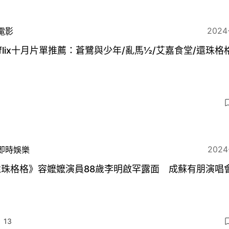
2024
電影
tflix十月片單推薦：蒼鷺與少年/亂馬½/艾嘉食堂/還珠格
2024
即時娛樂
還珠格格》容嬤嬤演員88歲李明啟罕露面 成蘇有朋演唱
13