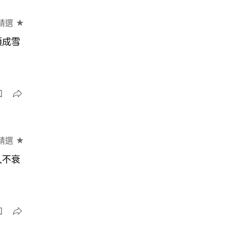
精選 ★
頓成雪
精選 ★
久不衰