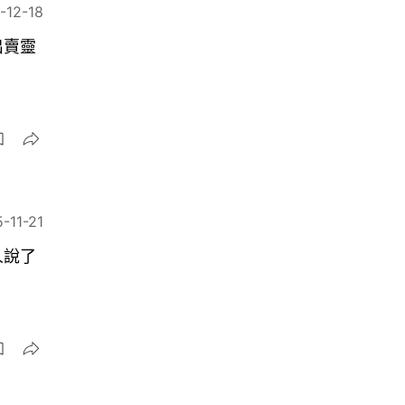
-12-18
出賣靈
-11-21
人說了