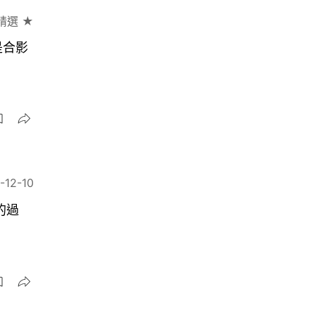
精選 ★
是合影
-12-10
的過