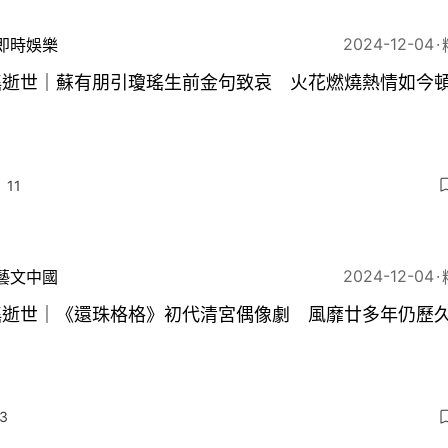
2024-12-04
即時娛樂
瑤逝世｜蘇有朋引瓊瑤生前金句致哀 火花燃燒熱情如今
11
2024-12-04
藝文中國
瑤逝世｜《還珠格格》初代清宮偶像劇 風靡廿多年仍歷
3