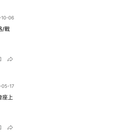
-10-06
格/戰
-05-17
會座上