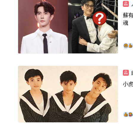
蘇
魂
小