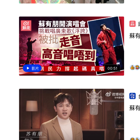
蘇
00:51
影片
蘇