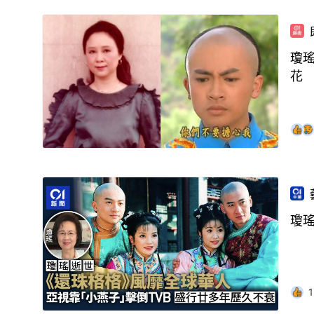
瓊
花
瓊
1