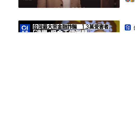
澳豐
招
楊