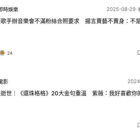
2025-08-29
即時娛樂
深歌手辦音樂會不滿粉絲合照要求 揚言賣藝不賣身：不
24
2024
電影
瑤逝世｜《還珠格格》20大金句重溫 紫薇：我好喜歡你
！
5