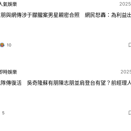
2025
人氣娛樂
有朋與網傳涉于朦朧案男星親密合照 網民怒轟：為利益
10
2025
即時娛樂
虎隊傳復活 吳奇隆蘇有朋陳志朋並肩登台有望？前經理
5