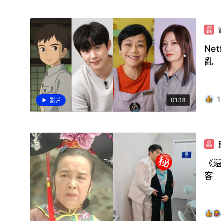
Ne
亂
1
01:18
影片
《
客