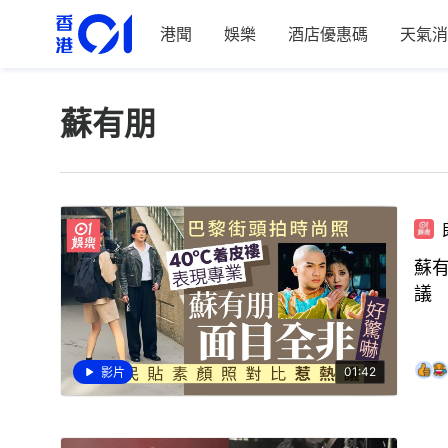
港聞
娛樂
酒店優惠碼
天氣消
蘇有朋
蘇
議
01:42
影片