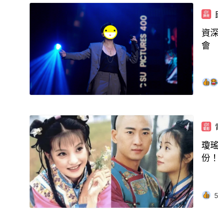
資
會
瓊
份