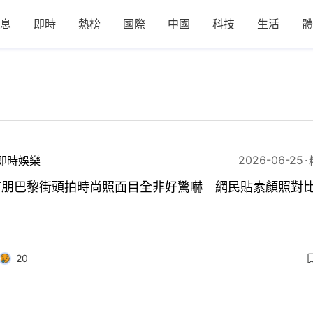
息
即時
熱榜
國際
中國
科技
生活
體
2026-06-25
即時娛樂
有朋巴黎街頭拍時尚照面目全非好驚嚇 網民貼素顏照對
20