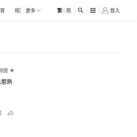
育
經濟
更多
01深圳
繁
觀點
|
简
健康
好食玩飛
登入
女
精選 ★
比惹熱