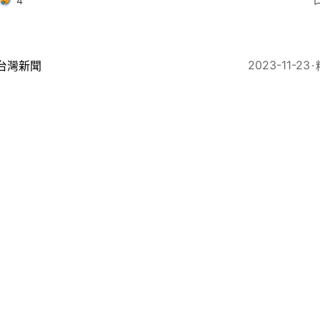
4
2023-11-23
台灣新聞
吸金千億倒閉 李登輝家族投資遭騙5.5億台幣 蘇有朋
55
2023-10-27
即時娛樂
紫面試電影《左耳》獲讚以為入選 導演蘇有朋：就是客