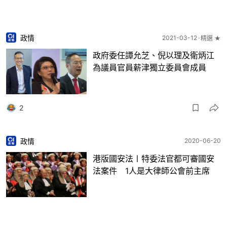
政情
2021-03-12
精選 ★
政府委任譚允芝、倪以理及衛炳江
為議員官員薪津獨立委員會成員
2
政情
2020-06-20
港版國安法〡特委法官都可審國安
法案件 1人是大律師公會前主席
67