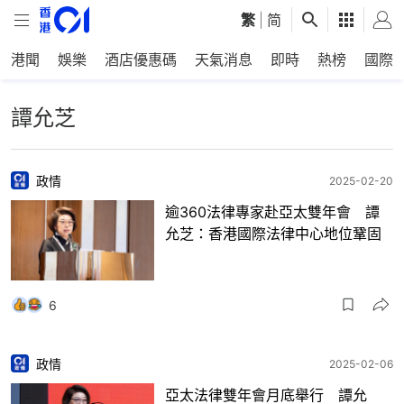
繁
|
简
港聞
娛樂
酒店優惠碼
天氣消息
即時
熱榜
國際
譚允芝
政情
2025-02-20
逾360法律專家赴亞太雙年會 譚
允芝：香港國際法律中心地位鞏固
6
政情
2025-02-06
亞太法律雙年會月底舉行 譚允