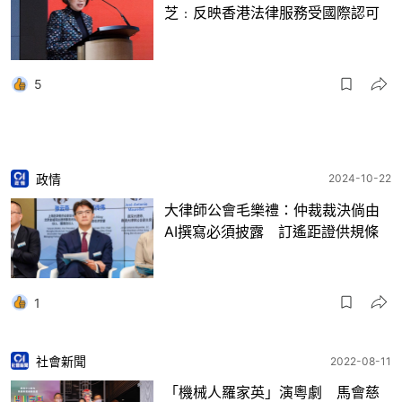
芝﹕反映香港法律服務受國際認可
5
政情
2024-10-22
大律師公會毛樂禮：仲裁裁決倘由
AI撰寫必須披露 訂遙距證供規條
1
社會新聞
2022-08-11
「機械人羅家英」演粵劇 馬會慈