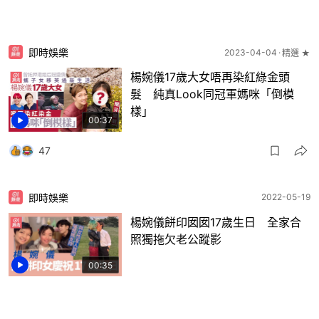
即時娛樂
2023-04-04
精選 ★
楊婉儀17歲大女唔再染紅綠金頭
髮 純真Look同冠軍媽咪「倒模
樣」
00:37
47
即時娛樂
2022-05-19
楊婉儀餅印囡囡17歲生日 全家合
照獨拖欠老公蹤影
00:35
57