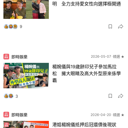
明 全力支持愛女性向選擇極開通
9
即時娛樂
2026-05-07
精選 ★
楊婉儀與19歲餅印兒子參加馬拉
松 擁大眼睛及高大外型原來係學
霸
3
即時娛樂
2026-04-20
精選 ★
港姐楊婉儀抵押后冠還債後現狀