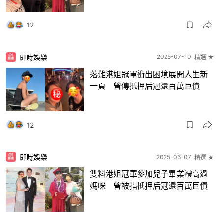
12
即時娛樂
2025-07-10
精選 ★
落難港姐冠軍衝出困境展開人生新
一頁 曾傳抵押后冠還百萬巨債
12
即時娛樂
2025-06-07
精選 ★
雙料港姐冠軍參加兒子畢業禮高過
媽咪 曾被指抵押后冠還百萬巨債