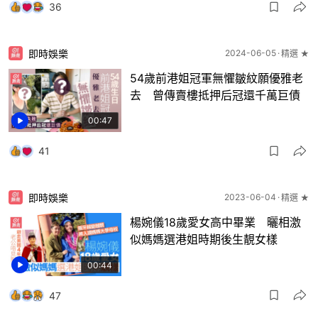
36
即時娛樂
2024-06-05
精選 ★
54歲前港姐冠軍無懼皺紋願優雅老
去 曾傳賣樓抵押后冠還千萬巨債
00:47
41
即時娛樂
2023-06-04
精選 ★
楊婉儀18歲愛女高中畢業 曬相激
似媽媽選港姐時期後生靚女樣
00:44
47